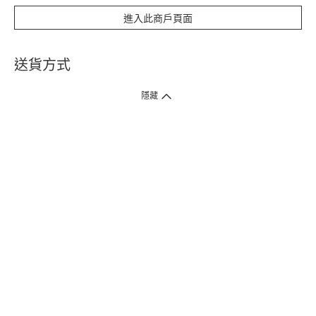
進入此商戶頁面
送貨方式
1. 送貨到府（受衛生署條例規管產品除外 ）
隱藏
訂單總額淨值滿$399免運費（商戶直送產品除外），選取「特快送」並於早
上9點至下午7點下單，最快30分鐘內送到​。
2. 門店取貨（商戶直送產品除外）
超過160間門市滿$50免費店取，選取「特快門店取貨」最快30分鐘可取貨。
3. 順豐智能櫃（受衛生署條例規管或商戶直送產品除外）
買滿$250免費順豐智能櫃自提點自取，服務範圍包括香港島、九龍、新界、
各大小屋邨、屋苑商場等。
4.內地跨境直郵
訂單總淨值滿$500免運費。