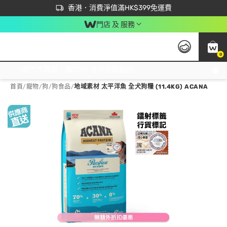
首次APP下單買滿$450 輸入 NEWAPP 即減$50
立即成為易賞錢會員盡享獨家優惠
香港．消費淨值滿HK$399免運費
門店 及 服務
0
免運費門市取貨，滿$250 合作自取點自取免運費，淨額消費滿$399，免費送貨上門！
首頁
/
寵物
/
狗
/
狗食品
/
地域素材 太平洋魚 全犬狗糧 (11.4KG) ACANA