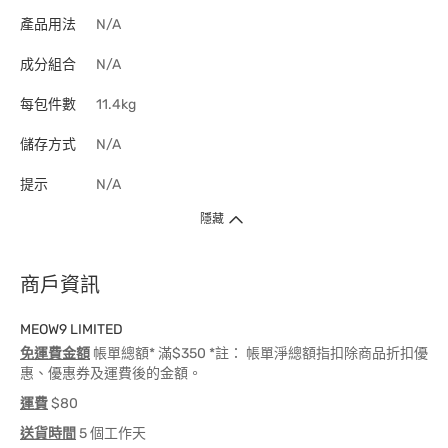
產品用法
N/A
成分組合
N/A
每包件數
11.4kg
儲存方式
N/A
提示
N/A
隱藏
商戶資訊
MEOW9 LIMITED
免運費金額
帳單總額* 滿$350 *註： 帳單淨總額指扣除商品折扣優
惠、優惠券及運費後的金額。
運費
$80
送貨時間
5 個工作天