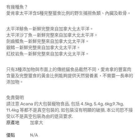
有幾種魚？
愛肯拿太平洋含5種完整獵食比例的野生捕撈魚類、內臟及軟骨。
太平洋鯡魚－新鮮完整來自加拿大北太平洋。
太平洋沙丁魚－新鮮完整來自加拿大北太平洋。
劍齒鰈魚－新鮮完整來自加拿大北太平洋。
銀鱈－新鮮完整來自加拿大北太平洋。
紅紋岩魚－新鮮完整來自加拿大北太平洋。
只有3種添加物與市面上的傳統貓食品截然不同，愛肯拿的豐富肉
含量及完整獵食的黃金比例能夠提供天然營養素，不需要一長串的
添加物。
免責聲明
請注意 Acana 的大包裝寵物食品, 包括 4.5kg, 5.4g, 6kg,9.7kg,
11.4kg 等都不是真空包裝的, 如包裝沒有明顯的破損, 本公司恕不接
受以不是真空包裝為由的退貨要求.
原產地
加拿大
優點
N/A