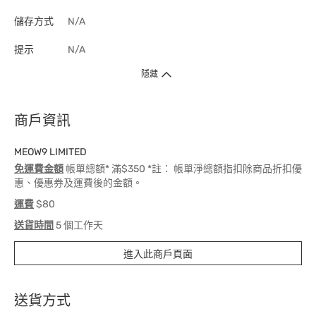
儲存方式
N/A
提示
N/A
隱藏
商戶資訊
MEOW9 LIMITED
免運費金額
帳單總額* 滿$350 *註： 帳單淨總額指扣除商品折扣優
惠、優惠券及運費後的金額。
運費
$80
送貨時間
5 個工作天
進入此商戶頁面
送貨方式