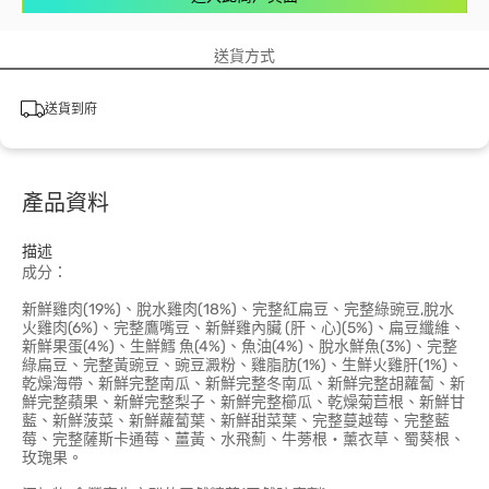
送貨方式
送貨到府
產品資料
描述
成分：
新鮮雞肉(19%)、脫水雞肉(18%)、完整紅扁豆、完整綠豌豆,脫水
火雞肉(6%)、完整鷹嘴豆、新鮮雞內臟 (肝、心)(5%)、扁豆纖維、
新鮮果蛋(4%)、生鮮鱈 魚(4%)、魚油(4%)、脫水鮮魚(3%)、完整
綠扁豆、完整黃豌豆、豌豆澱粉、雞脂肪(1%)、生鮮火雞肝(1%)、
乾燥海帶、新鮮完整南瓜、新鮮完整冬南瓜、新鮮完整胡蘿蔔、新
鮮完整蘋果、新鮮完整梨子、新鮮完整櫛瓜、乾燥菊苣根、新鮮甘
藍、新鮮菠菜、新鮮蘿蔔葉、新鮮甜菜葉、完整蔓越莓、完整藍
莓、完整薩斯卡通莓、薑黃、水飛薊、牛蒡根・薰衣草、蜀葵根、
玫瑰果。