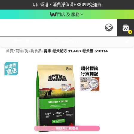
首次APP下單買滿$450 輸入 NEWAPP 即減$50
立即成為易賞錢會員盡享獨家優惠
香港．消費淨值滿HK$399免運費
門店 及 服務
0
免運費門市取貨，滿$250 合作自取點自取免運費，淨額消費滿$399，免費送貨上門！
首頁
/
寵物
/
狗
/
狗食品
/
傳承 老犬配方 11.4KG 老犬糧 510114