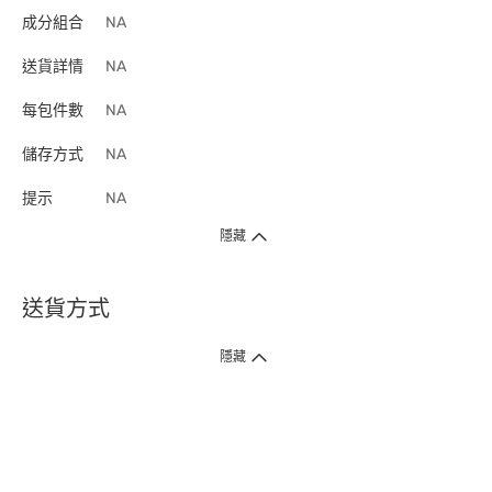
成分組合
NA
送貨詳情
NA
每包件數
NA
儲存方式
NA
提示
NA
隱藏
送貨方式
1. 送貨到府（受衛生署條例規管產品除外 ）
隱藏
訂單總額淨值滿$399免運費（商戶直送產品除外），選取「特快送」並於早
上9點至下午7點下單，最快30分鐘內送到​。
2. 門店取貨（商戶直送產品除外）
超過160間門市滿$50免費店取，選取「特快門店取貨」最快30分鐘可取貨。
3. 順豐智能櫃（受衛生署條例規管或商戶直送產品除外）
買滿$250免費順豐智能櫃自提點自取，服務範圍包括香港島、九龍、新界、