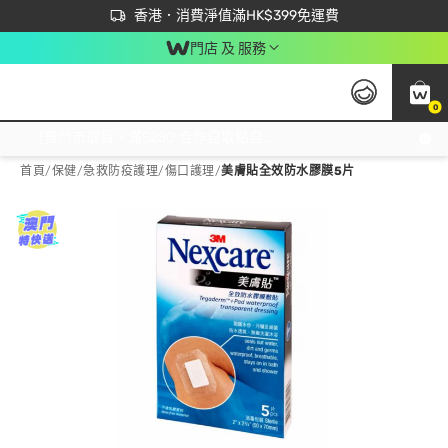
首次APP下單買滿$450 輸入 NEWAPP 即減$50
立即成為易賞錢會員盡享獨家優惠
香港．消費淨值滿HK$399免運費
門店 及 服務
0
免運費門市取貨，滿$250 合作自取點自取免運費，淨額消費滿$399，免費送貨上門！
首頁
/
保健
/
急救防疫護理
/
傷口護理
/
美膚貼全效防水膠膜5片