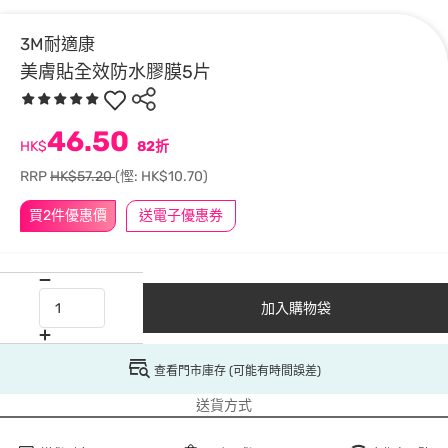
3M耐適康
美膚貼全效防水膠膜5片
46.50
HK$
82折
RRP
HK$57.20
(慳: HK$10.70)
買2件優惠價
送電子優惠券
加入購物袋
查看門市庫存 (可能有時間誤差)
送貨方式