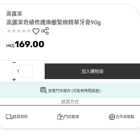
高露潔
高露潔奇績修護煥齦緊緻精華牙膏90g
169.00
HK$
加入購物袋
查看門市庫存 (可能有時間誤差)
送貨方式
送貨到府
門店取貨
合作自取點