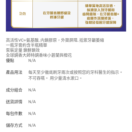
高活性VC+氨基酸, 内鎖膠原，外築屏障, 抵禦牙齦萎縮
一瓶牙膏約含半瓶精華
泵裝定量 鎖鮮鎖效
全球調香大師特調香味小蒼蘭與橙花
優點
N/A
產品用法
每天至少徹底刷牙兩次或按照您的牙科醫生的指示。
不可吞嚥。 用少量清水漱口。
成分組合
N/A
送貨詳情
N/A
每包件數
N/A
儲存方式
N/A