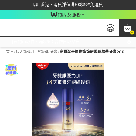
首次APP下單買滿$450 輸入 NEWAPP 即減$50
立即成為易賞錢會員盡享獨家優惠
香港．消費淨值滿HK$399免運費
門店 及 服務
0
免運費門市取貨，滿$250 合作自取點自取免運費，淨額消費滿$399，免費送貨上門！
首頁
/
個人護理
/
口腔護理
/
牙膏
/
高露潔奇績修護煥齦緊緻精華牙膏90G