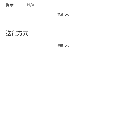
提示
N/A
隱藏
送貨方式
1. 送貨到府（受衛生署條例規管產品除外 ）
隱藏
訂單總額淨值滿$399免運費（商戶直送產品除外），選取「特快送」並於早
上9點至下午7點下單，最快30分鐘內送到​。
2. 門店取貨（商戶直送產品除外）
超過160間門市滿$50免費店取，選取「特快門店取貨」最快30分鐘可取貨。
3. 順豐智能櫃（受衛生署條例規管或商戶直送產品除外）
買滿$250免費順豐智能櫃自提點自取，服務範圍包括香港島、九龍、新界、
各大小屋邨、屋苑商場等。
4.內地跨境直郵
訂單總淨值滿$500免運費。