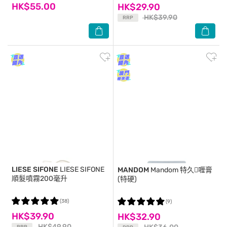
HK$55.00
HK$29.90
HK$39.90
RRP
LIESE SIFONE
LIESE SIFONE
MANDOM
Mandom 特久喱膏
順髮噴霧200毫升
(特硬)
(38)
(9)
HK$39.90
HK$32.90
HK$49.90