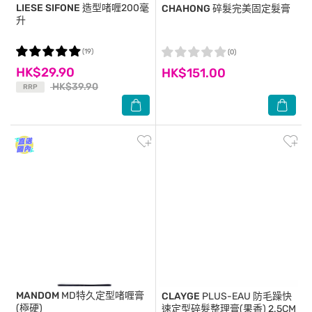
LIESE SIFONE
造型啫喱200毫
CHAHONG
碎髮完美固定髮膏
升
(19)
(0)
HK$29.90
HK$151.00
HK$39.90
RRP
MANDOM
MD特久定型啫喱膏
CLAYGE
PLUS-EAU 防毛躁快
(極硬)
速定型碎髮整理膏(果香) 2.5CM