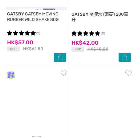
GATSBY
GATSBY MOVING
GATSBY
啫喱水 (濕硬) 200毫
RUBBER WILD SHAKE 80G
升
(2)
(11)
HK$57.00
HK$42.00
HK$61.50
HK$45.20
RRP
RRP