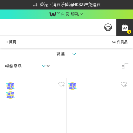
首次APP下單買滿$450 輸入 NEWAPP 即減$50
立即成為易賞錢會員盡享獨家優惠
香港．消費淨值滿HK$399免運費
門店 及 服務
0
首頁
56 件貨品
篩選