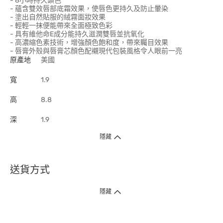
- 8小時持久鎖色
- 蘊含雙效唇部底霜效果，使唇色更持久及防止暈染
- 塗出自然貼服的絨霧面妝效果
- 輕輕一抹便能帶來全面極致色彩
- 具有維他命E成分能持久滋潤雙唇並抗氧化
- 高濃縮色素技術，增強顏色飽和度，帶來矚目效果
- 唇膏外殼與唇膏芯顏色配襯現代包裝風格令人眼前一亮
原產地
美國
寬
1.9
高
8.8
深
1.9
隱藏
送貨方式
1. 送貨到府（受衛生署條例規管產品除外 ）
隱藏
訂單總額淨值滿$399免運費（商戶直送產品除外），選取「特快送」並於早
上9點至下午7點下單，最快30分鐘內送到​。
2. 門店取貨（商戶直送產品除外）