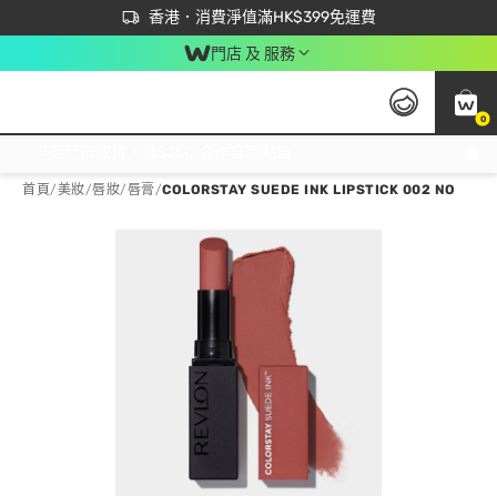
首次APP下單買滿$450 輸入 NEWAPP 即減$50
立即成為易賞錢會員盡享獨家優惠
香港．消費淨值滿HK$399免運費
門店 及 服務
0
免運費門市取貨，滿$250 合作自取點自取免運費，淨額消費滿$399，免費送貨上門！
首頁
/
美妝
/
唇妝
/
唇膏
/
COLORSTAY SUEDE INK LIPSTICK 002 NO