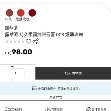
顏色
煙燻玫瑰
露華濃
露華濃 持久柔霧絲絨唇膏 003 煙燻玫瑰
98.00
HK$
加入購物袋
查看門市庫存 (可能有時間誤差)
送貨方式
送貨到府
門店取貨
合作自取點