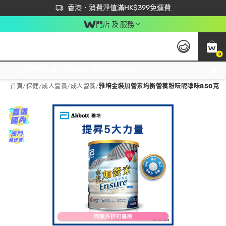
首次APP下單買滿$450 輸入 NEWAPP 即減$50
立即成為易賞錢會員盡享獨家優惠
香港．消費淨值滿HK$399免運費
門店 及 服務
0
免運費門市取貨，滿$250 合作自取點自取免運費，淨額消費滿$399，免費送貨上門！
首頁
/
保健
/
成人營養
/
成人營養
/
雅培金裝加營素均衡營養粉呍呢嗱味850克