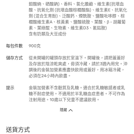
鉬酸納、硒酸鈉)、香料、氯化膽鹼、維生素(抗壞血
酸、抗氧化劑 (抗壞血酸棕櫚酸酯)、維生素E、抗氧化
劑 (混合生育酚)、泛酸鈣、煙酰胺、鹽酸吡哆醇、棕
櫚酸維生素A、核黃素、鹽酸硫胺、葉酸、β - 胡蘿蔔
素、葉綠醌、生物素、維生素D3、氰鈷胺)
含有奶類及大豆成份
每包件數
900克
儲存方式
從未開罐的罐頭存放於室溫下。開罐後，請把蓋蓋好
及存放於陰涼乾爽處，毋須冷藏，請於3週內用完。沖
調後的金裝加營素應盡快飲用或蓋好，用冰箱冷藏，
必須在24小時內飲盡。
提示
金裝加營素不含麩質及乳糖。適合於乳糖敏感者或乳
糖不耐症使用。不適用於半乳糖血症患者。不可作為
注射用途。10歲以下兒童不建議飲用。
隱藏
送貨方式