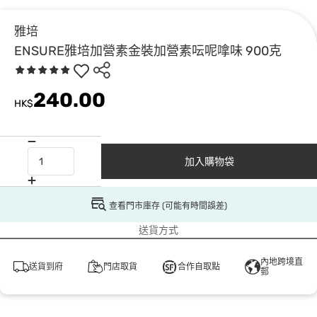
雅培
ENSURE雅培加營素金裝加營素呍呢嗱味 900克
240.00
HK$
加入購物袋
查看門市庫存 (可能有時間誤差)
送貨方式
內地跨境直
送貨到府
門店取貨
合作自取點
郵