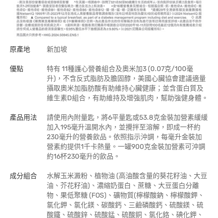
原產地
新加坡
優點
特有 11種護心營養組合及奧米加3 (0.07克/100毫
升)，不含反式脂肪及膽固醇，美國心臟協會建議適量
攝取奧米加脂肪酸有助維持心臟健康；並含蛋白質及
維生素D組合，有助維持及增強肌肉，幫助強健身體。
產品用法
請使用內附量匙，將6平量匙或53.8克金裝加營素緩緩
加入195毫升溫開水內，並攪拌至溶解，即成一杯約
230毫升的營養飲品。依照指示沖調，每毫升金裝加
營素約提供1千卡熱量。一罐900克金裝加營素可沖調
約16杯230毫升的飲品。
成分組合
水解玉米澱粉、植物油 (高油酸含量的葵花籽油、大豆
油、芥花籽油)、濃縮奶蛋白、蔗糖、大豆蛋白分離
物、果低聚糖 (FOS)、礦物質(檸檬酸鈉、檸檬酸鉀、
氯化鉀、氯化鎂、碳酸鈣、三鹼磷酸鈣、硫酸鎂、硫
酸鐵、硫酸鋅、硫酸錳、硫酸銅、氯化鉻、碘化鉀、