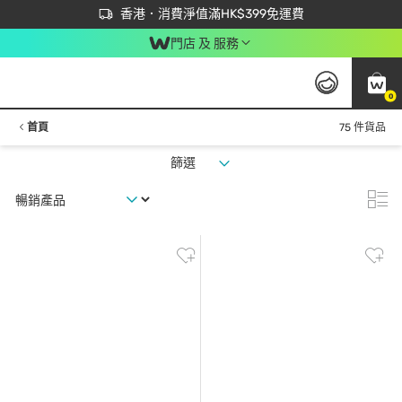
首次APP下單買滿$450 輸入 NEWAPP 即減$50
立即成為易賞錢會員盡享獨家優惠
香港．消費淨值滿HK$399免運費
門店 及 服務
0
首頁
75 件貨品
篩選