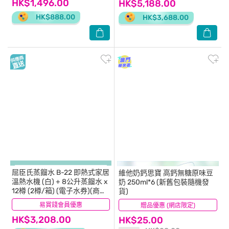
HK$1,496.00
HK$5,188.00
HK$888.00
HK$3,688.00
屈臣氏蒸餾水
B-22 即熱式家居
維他奶鈣思寶
高鈣無糖原味豆
溫熱水機 (白) + 8公升蒸餾水 x
奶 250ml*6 (新舊包裝隨機發
12樽 (2樽/箱) (電子水券)(商家
貨)
直送 - 10個工作天內送到府上)
易賞錢會員優惠
(0)
贈品優惠 (網店限定)
(80)
HK$3,208.00
HK$25.00