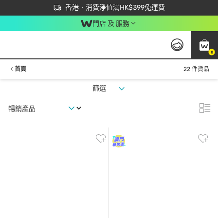
首次APP下單買滿$450 輸入 NEWAPP 即減$50
立即成為易賞錢會員盡享獨家優惠
香港．消費淨值滿HK$399免運費
門店 及 服務
0
首頁
22 件貨品
篩選