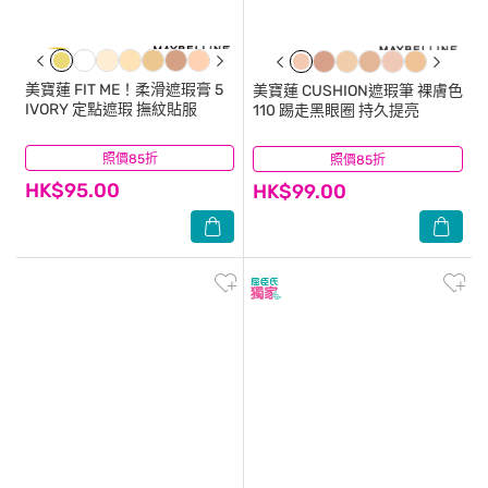
美寶蓮
FIT ME！柔滑遮瑕膏 5
美寶蓮
CUSHION遮瑕筆 裸膚色
IVORY 定點遮瑕 撫紋貼服
110 踢走黑眼圈 持久提亮
照價85折
(5)
照價85折
(23)
HK$95.00
HK$99.00