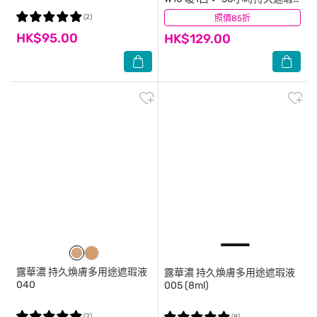
✔遮黑眼圈 ✔貼服不移位
(2)
照價85折
(1)
HK$95.00
HK$129.00
露華濃
持久煥膚多用途遮瑕液
露華濃
持久煥膚多用途遮瑕液
040
005 (8ml)
(2)