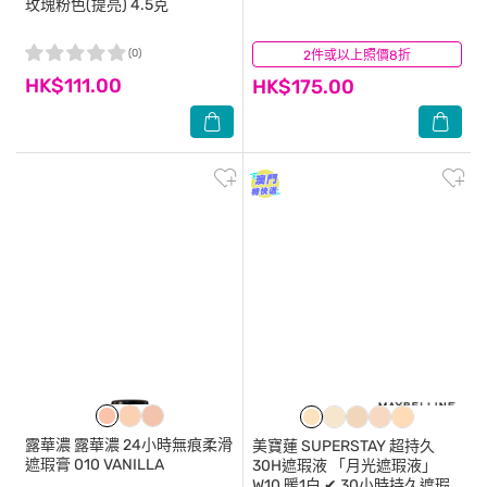
玫瑰粉色(提亮) 4.5克
(0)
2件或以上照價8折
(3)
HK$111.00
HK$175.00
露華濃
露華濃 24小時無痕柔滑
美寶蓮
SUPERSTAY 超持久
遮瑕膏 010 VANILLA
30H遮瑕液 「月光遮瑕液」
W10 暖1白 ✔ 30小時持久遮瑕