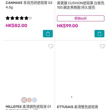
CANMAKE
多效亮研遮瑕膏 02
美寶蓮
CUSHION遮瑕筆 白皙色
4.5g
150 踢走黑眼圈 持久提亮
(1)
照價85折
(3)
HK$82.00
HK$99.00
MILLEFEE
柔滑調色遮瑕液 01
ETTUSAIS
柔滑雙色遮瑕膏