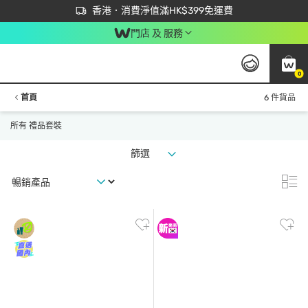
首次APP下單買滿$450 輸入 NEWAPP 即減$50
立即成為易賞錢會員盡享獨家優惠
香港．消費淨值滿HK$399免運費
門店 及 服務
0
首頁
6 件貨品
所有 禮品套裝
篩選