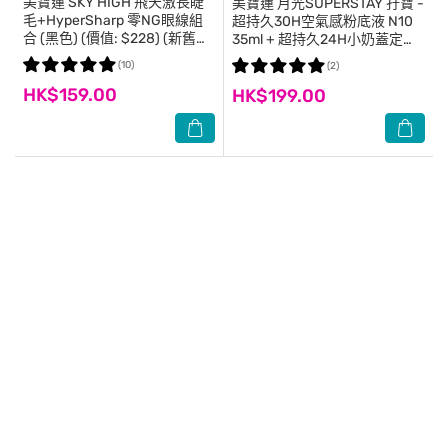
美寶蓮
SKY HIGH 飛天激長睫
美寶蓮
月光SUPERSTAY 孖寶 -
毛+HyperSharp 零NG眼線組
超持久30H空氣感粉底液 N10
合 (黑色) (價值: $228) (新舊包
35ml + 超持久24H小奶蓋定妝
裝隨機發貨)
噴霧 (55ml) (價值: $318)
(10)
(2)
HK$159.00
HK$199.00