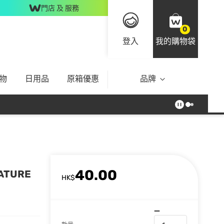
門店 及 服務
0
登入
我的購物袋
物
日用品
原箱優惠
品牌
40.00
ATURE
HK$