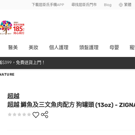
下載屈臣氏手機APP
尋找屈臣氏門市
Blog
繁體
醫美
美妝
個人護理
頭髮護理
母嬰
寵
$399，免費送貨上門！
NATURE
超越
超越 鱒魚及三文魚肉配方 狗罐頭 (13oz) - ZIGN