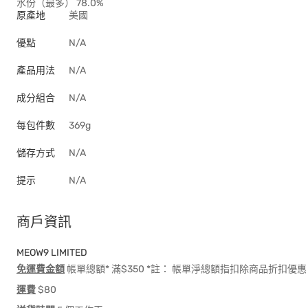
水份（最多） 78.0%
原產地
美國
優點
N/A
產品用法
N/A
成分組合
N/A
每包件數
369g
儲存方式
N/A
提示
N/A
商戶資訊
MEOW9 LIMITED
免運費金額
帳單總額* 滿$350 *註： 帳單淨總額指扣除商品折扣
運費
$80