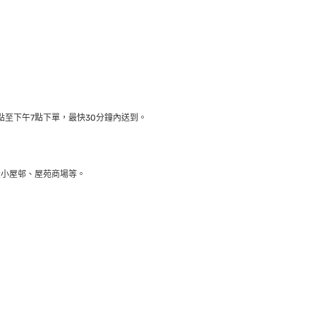
至下午7點下單，最快30分鐘內送到​。
大小屋邨、屋苑商場等。