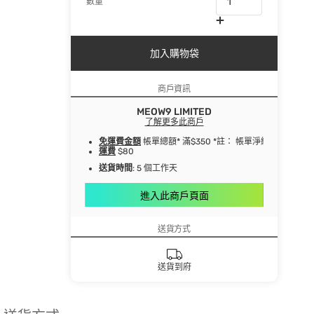
數量
加入購物袋
商戶資訊
MEOW9 LIMITED
了解更多此商戶
免運費金額
帳單總額* 滿$350 *註： 帳單淨總額指扣
運費
$80
送貨時間
: 5 個工作天
進入此商戶頁面
送貨方式
送貨到府