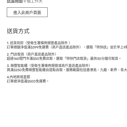
送貨時間
5 個工作天
進入此商戶頁面
送貨方式
1. 送貨到府（受衛生署條例規管產品除外 ）
訂單總額淨值滿$399免運費（商戶直送產品除外），選取「特快送」並於早上9點
2. 門店取貨（商戶直送產品除外）
超過160間門市滿$50免費店取，選取「特快門店取貨」最快30分鐘可取貨。
3. 順豐智能櫃（受衛生署條例規管或商戶直送產品除外）
買滿$250免費順豐智能櫃自提點自取，服務範圍包括香港島、九龍、新界、各
4.內地跨境直郵
訂單總淨值滿$500免運費。