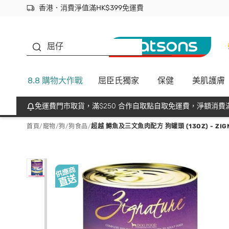
香港．消費淨值滿HK$399免運費
立即成為易賞錢會員盡享獨家優惠
首次APP下單買滿$450 輸入 NEWAPP 即減$50
生蠔BB
屈仔
8.8 購物大作戰
屈臣氏獨家
保健
美肌護膚
免運費門市取貨，滿$250 合作自取點自取免運費，淨額消費滿
首頁
/
寵物
/
狗
/
狗食品
/
超越 鱒魚及三文魚肉配方 狗罐頭 (13OZ) - ZIG