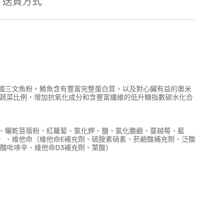
送貨方式
國三文魚粉。鱒魚含有豐富完整蛋白質，以及對心臟有益的奧米
和蔬菜比例，增加抗氧化成分和含豐富纖維的低升糖指數碳水化合
、曬乾苜蓿粉、紅蘿蔔、氯化鉀、鹽、氯化膽鹼、蔓越莓、藍
）、維他命（維他命E補充劑、硫胺素硝素、菸鹼酸補充劑、泛酸
鹽酸吡哆辛、維他命D3補充劑、葉酸）