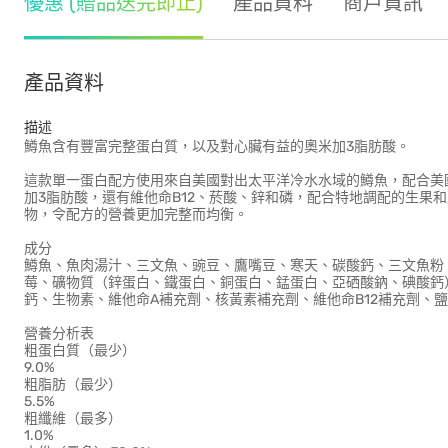
優惠 (贈品送完即止)
產品資料
商戶資訊
產品資料
描述
鱒魚含有豐富完整蛋白質，以及對心臟有益的奧米加3脂肪酸。
這款單一蛋白配方使用來自美國對出太平洋冷水水域的鱒魚，配合美
加3脂肪酸，還有維他命B12、菸酸、鋅和磷，配合特地調配的生果
物，令配方的營養更加完整而均衡。
成分
鱒魚、魚肉湯汁、三文魚、豌豆、鷹嘴豆、寒天、碳酸鈣、三文魚粉
莓、礦物質（鋅蛋白、鐵蛋白、銅蛋白、錳蛋白、亞硒酸鈉、碘酸鈣
鈣、生物素、維他命A補充劑、核黃素補充劑、維他命B12補充劑、
營養分析表
粗蛋白質（最少）
9.0%
粗脂肪（最少）
5.5%
粗纖維（最多）
1.0%