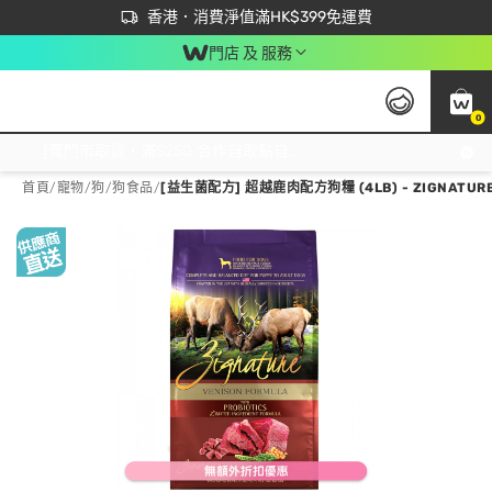
首次APP下單買滿$450 輸入 NEWAPP 即減$50
立即成為易賞錢會員盡享獨家優惠
香港．消費淨值滿HK$399免運費
門店 及 服務
0
免運費門市取貨，滿$250 合作自取點自取免運費，淨額消費滿$399，免費送貨上門！
首頁
/
寵物
/
狗
/
狗食品
/
[益生菌配方] 超越鹿肉配方狗糧 (4LB) - ZIGNATUR