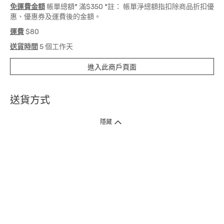
免運費金額
帳單總額* 滿$350 *註： 帳單淨總額指扣除商品折扣優
惠、優惠券及運費後的金額。
運費
$80
送貨時間
5 個工作天
進入此商戶頁面
送貨方式
1. 送貨到府（受衛生署條例規管產品除外 ）
隱藏
訂單總額淨值滿$399免運費（商戶直送產品除外），選取「特快送」並於早
上9點至下午7點下單，最快30分鐘內送到​。
2. 門店取貨（商戶直送產品除外）
超過160間門市滿$50免費店取，選取「特快門店取貨」最快30分鐘可取貨。
3. 順豐智能櫃（受衛生署條例規管或商戶直送產品除外）
買滿$250免費順豐智能櫃自提點自取，服務範圍包括香港島、九龍、新界、
各大小屋邨、屋苑商場等。
4.內地跨境直郵
訂單總淨值滿$500免運費。