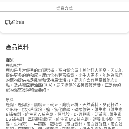
送貨方式
送貨到府
產品資料
描述
鹿肉配方
鹿肉是非常優秀的肉類選擇，蛋白質含量比其他紅肉更高，因此能
提供更多的飽和感。鹿肉含有豐富鐵質、比牛肉更多，能夠為我們
的寵物提供充足能量和保持最佳活力。鹿肉亦含有豐富維他命B
雜，及共軛亞麻油酸(CLA)。鹿肉提供的各種優質營養，正是你的
寵物渴望獲得和需要的。
原料
鹿肉、鹿肉粉、鷹嘴豆、豌豆、鷹嘴豆粉、天然香料、葵花籽油、
亞麻籽、脫水苜蓿粉、鹽、氯化膽鹼、磷酸氫鈣、維生素（維生素
E 補充劑、維生素 A 補充劑、煙酰胺、D-硼鈣素、泛黃素 , 維生素
D3 補充劑，單硝酸硫胺素，維生素 B12 補充劑，鹽酸吡哆醇，葉
酸，生物素），牛磺酸，礦物質（蛋白質鋅，蛋白質酸鐵，蛋白質