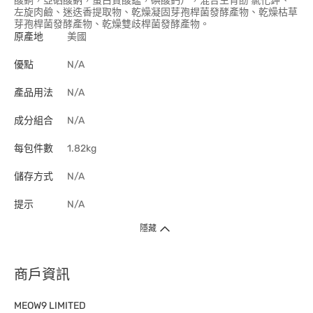
酸銅，亞硒酸鈉，蛋白質酸錳，碘酸鈣），混合生育酚 氯化鉀、
左旋肉鹼、迷迭香提取物、乾燥凝固芽孢桿菌發酵產物、乾燥枯草
芽孢桿菌發酵產物、乾燥雙歧桿菌發酵產物。
原產地
美國
優點
N/A
產品用法
N/A
成分組合
N/A
每包件數
1.82kg
儲存方式
N/A
提示
N/A
隱藏
商戶資訊
MEOW9 LIMITED