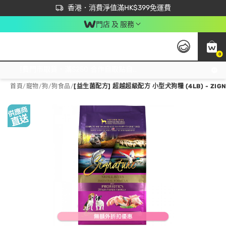
首次APP下單買滿$450 輸入 NEWAPP 即減$50
立即成為易賞錢會員盡享獨家優惠
香港．消費淨值滿HK$399免運費
門店 及 服務
0
免運費門市取貨，滿$250 合作自取點自取免運費，淨額消費滿$399，免費送貨上門！
首頁
/
寵物
/
狗
/
狗食品
/
[益生菌配方] 超越超級配方 小型犬狗糧 (4LB) - ZIGN