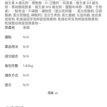
維生素 A 補充劑、煙酰胺、D-泛酸鈣、核黃素、維生素 D3 補充
劑、單硝酸硫胺素、維生素 B12 補充劑、鹽酸吡哆醇、葉酸、生物
素）、鮭魚油、牛磺酸、礦物質（蛋白質鋅鐵、 , 蛋白質酸銅, 亞硒
酸鈉, 蛋白質酸錳, 碘酸鈣), 混合生育酚, 氯化膽鹼, 左旋肉鹼, 迷迭香
提取物, 乾燥凝固芽孢桿菌發酵產物, 乾燥枯草芽孢桿菌發酵產物,
乾燥雙歧桿菌發酵產物。
原產地
美國
優點
N/A
產品用法
N/A
成分組合
N/A
每包件數
1.82kg
儲存方式
N/A
提示
N/A
隱藏