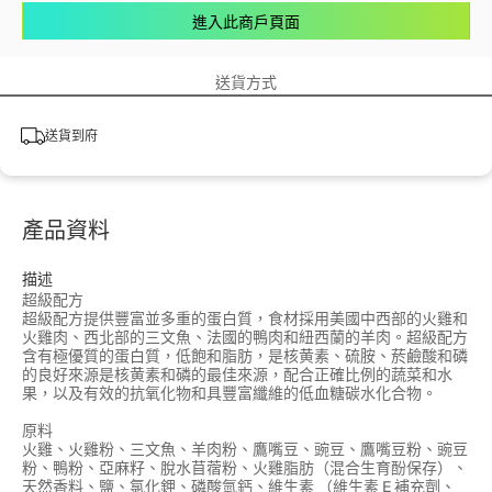
進入此商戶頁面
送貨方式
送貨到府
產品資料
描述
超級配方
超級配方提供豐富並多重的蛋白質，食材採用美國中西部的火雞和
火雞肉、西北部的三文魚、法國的鴨肉和紐西蘭的羊肉。超級配方
含有極優質的蛋白質，低飽和脂肪，是核黄素、硫胺、菸鹼酸和磷
的良好來源是核黄素和磷的最佳來源，配合正確比例的蔬菜和水
果，以及有效的抗氧化物和具豐富纖維的低血糖碳水化合物。
原料
火雞、火雞粉、三文魚、羊肉粉、鷹嘴豆、豌豆、鷹嘴豆粉、豌豆
粉、鴨粉、亞麻籽、脫水苜蓿粉、火雞脂肪（混合生育酚保存）、
天然香料、鹽、氯化鉀、磷酸氫鈣、維生素 （維生素 E 補充劑、