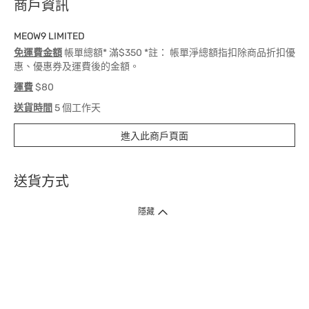
商戶資訊
MEOW9 LIMITED
免運費金額
帳單總額* 滿$350 *註： 帳單淨總額指扣除商品折扣優
惠、優惠券及運費後的金額。
運費
$80
送貨時間
5 個工作天
進入此商戶頁面
送貨方式
1. 送貨到府（受衛生署條例規管產品除外 ）
隱藏
訂單總額淨值滿$399免運費（商戶直送產品除外），選取「特快送」並於早
上9點至下午7點下單，最快30分鐘內送到​。
2. 門店取貨（商戶直送產品除外）
超過160間門市滿$50免費店取，選取「特快門店取貨」最快30分鐘可取貨。
3. 順豐智能櫃（受衛生署條例規管或商戶直送產品除外）
買滿$250免費順豐智能櫃自提點自取，服務範圍包括香港島、九龍、新界、
各大小屋邨、屋苑商場等。