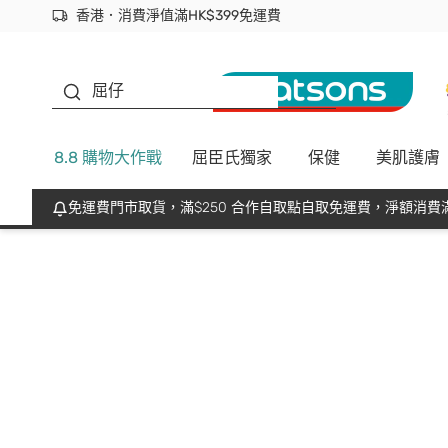
香港．消費淨值滿HK$399免運費
立即成為易賞錢會員盡享獨家優惠
首次APP下單買滿$450 輸入 NEWAPP 即減$50
生蠔BB
屈仔
8.8 購物大作戰
屈臣氏獨家
保健
美肌護膚
免運費門市取貨，滿$250 合作自取點自取免運費，淨額消費滿