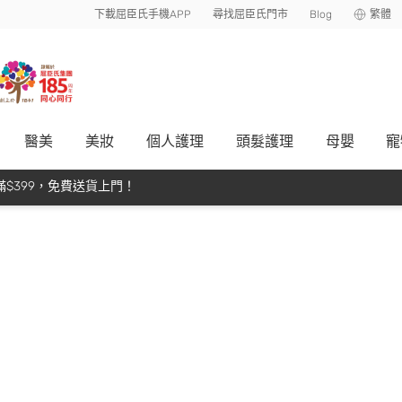
下載屈臣氏手機APP
尋找屈臣氏門市
Blog
繁體
醫美
美妝
個人護理
頭髮護理
母嬰
寵
$399，免費送貨上門！