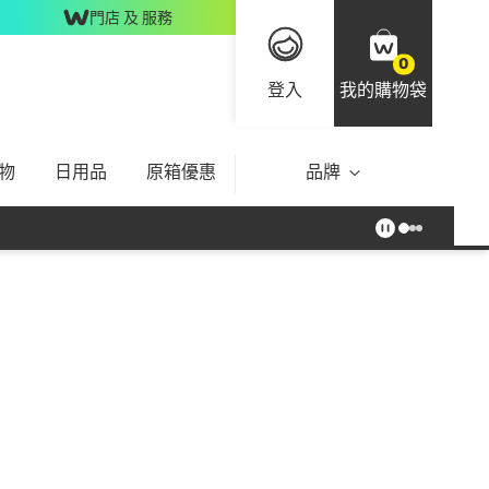
門店 及 服務
0
登入
我的購物袋
物
日用品
原箱優惠
品牌