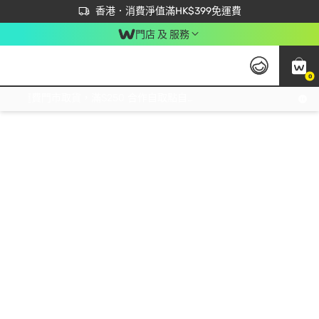
首次APP下單買滿$450 輸入 NEWAPP 即減$50
立即成為易賞錢會員盡享獨家優惠
香港．消費淨值滿HK$399免運費
門店 及 服務
0
免運費門市取貨，滿$250 合作自取點自取免運費，淨額消費滿$399，免費送貨上門！