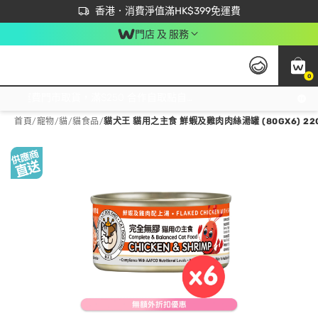
首次APP下單買滿$450 輸入 NEWAPP 即減$50
立即成為易賞錢會員盡享獨家優惠
香港．消費淨值滿HK$399免運費
門店 及 服務
0
免運費門市取貨，滿$250 合作自取點自取免運費，淨額消費滿$399，免費送貨上門！
首頁
/
寵物
/
貓
/
貓食品
/
貓犬王 貓用之主食 鮮蝦及雞肉肉絲湯罐 (80GX6) 220