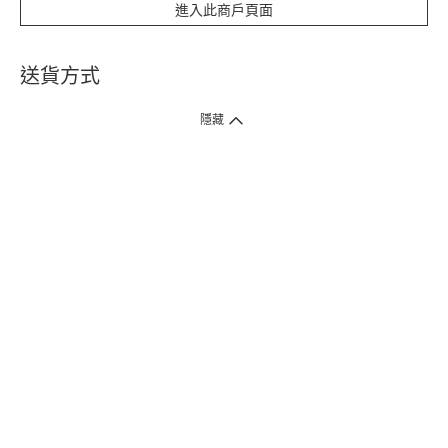
進入此商戶頁面
送貨方式
1. 送貨到府（受衛生署條例規管產品除外 ）
隱藏
訂單總額淨值滿$399免運費（商戶直送產品除外），選取「特快送」並於早
上9點至下午7點下單，最快30分鐘內送到​。
2. 門店取貨（商戶直送產品除外）
超過160間門市滿$50免費店取，選取「特快門店取貨」最快30分鐘可取貨。
3. 順豐智能櫃（受衛生署條例規管或商戶直送產品除外）
買滿$250免費順豐智能櫃自提點自取，服務範圍包括香港島、九龍、新界、
各大小屋邨、屋苑商場等。
4.內地跨境直郵
訂單總淨值滿$500免運費。