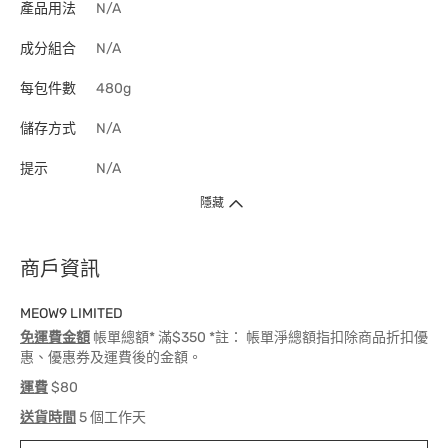
產品用法
N/A
成分組合
N/A
每包件數
480g
儲存方式
N/A
提示
N/A
隱藏
商戶資訊
MEOW9 LIMITED
免運費金額
帳單總額* 滿$350 *註： 帳單淨總額指扣除商品折扣優
惠、優惠券及運費後的金額。
運費
$80
送貨時間
5 個工作天