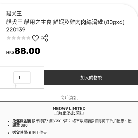
貓犬王
貓犬王 貓用之主食 鮮蝦及雞肉肉絲湯罐 (80gx6)
220139
88.00
HK$
加入購物袋
商戶資訊
MEOW9 LIMITED
了解更多此商戶
免運費金額
帳單總額* 滿$350 *註： 帳單淨總額指扣除商品折扣優惠、優
運費
$80
送貨時間
: 5 個工作天