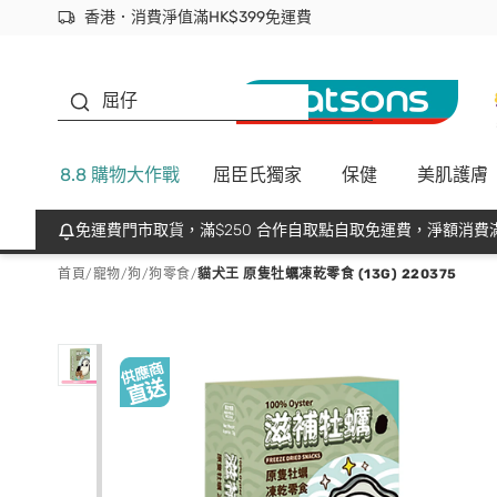
香港．消費淨值滿HK$399免運費
立即成為易賞錢會員盡享獨家優惠
首次APP下單買滿$450 輸入 NEWAPP 即減$50
生蠔BB
屈仔
8.8 購物大作戰
屈臣氏獨家
保健
美肌護膚
免運費門市取貨，滿$250 合作自取點自取免運費，淨額消費滿
首頁
/
寵物
/
狗
/
狗零食
/
貓犬王 原隻牡蠣凍乾零食 (13G) 220375