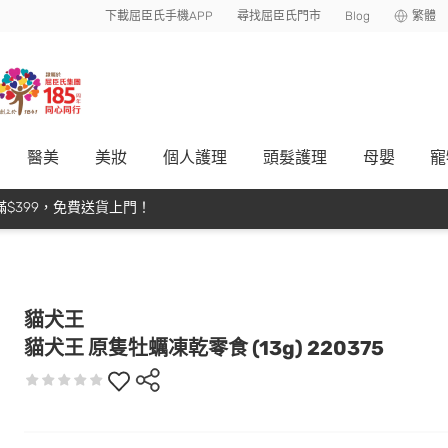
下載屈臣氏手機APP
尋找屈臣氏門市
Blog
繁體
醫美
美妝
個人護理
頭髮護理
母嬰
寵
$399，免費送貨上門！
貓犬王
貓犬王 原隻牡蠣凍乾零食 (13g) 220375