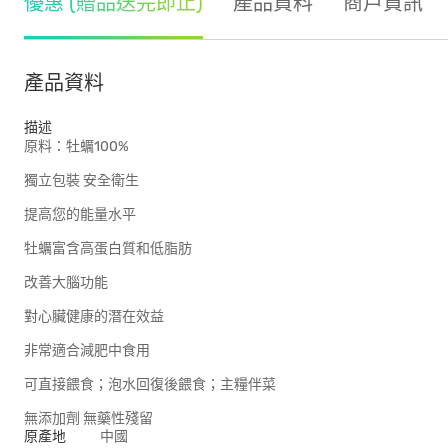
優惠 (贈品送完即止)
產品資料
商戶資訊
產品資料
描述
原料：牡蠣100%
獨立包裝 安全衛生
提高您的能量水平
牡蠣富含高蛋白質和低脂肪
改善大腦功能
對心臟健康的潛在效益
非常適合減肥中食用
可直接餵食；泡水回復後餵食；主糧伴菜
無添加劑 無藥性殘留
原產地
中國