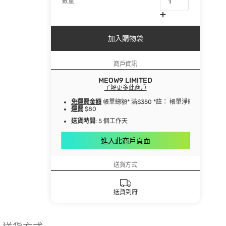
數量
加入購物袋
商戶資訊
MEOW9 LIMITED
了解更多此商戶
免運費金額
帳單總額* 滿$350 *註： 帳單淨總額指扣
運費
$80
送貨時間
: 5 個工作天
進入此商戶頁面
送貨方式
送貨到府