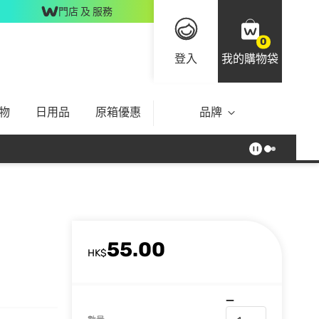
門店 及 服務
0
登入
我的購物袋
物
日用品
原箱優惠
品牌
55.00
HK$