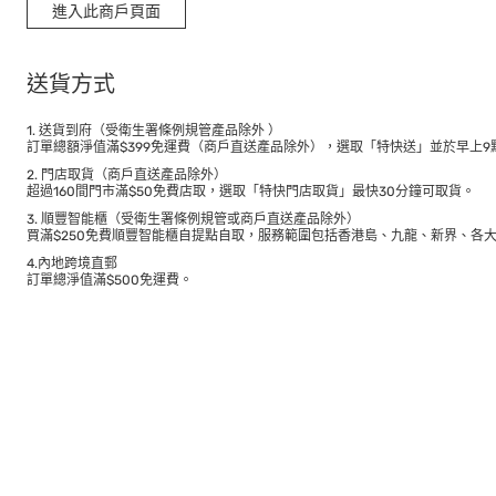
進入此商戶頁面
送貨方式
1. 送貨到府（受衛生署條例規管產品除外 ）
訂單總額淨值滿$399免運費（商戶直送產品除外），選取「特快送」並於早上9點
2. 門店取貨（商戶直送產品除外）
超過160間門市滿$50免費店取，選取「特快門店取貨」最快30分鐘可取貨。
3. 順豐智能櫃（受衛生署條例規管或商戶直送產品除外）
買滿$250免費順豐智能櫃自提點自取，服務範圍包括香港島、九龍、新界、各
4.內地跨境直郵
訂單總淨值滿$500免運費。