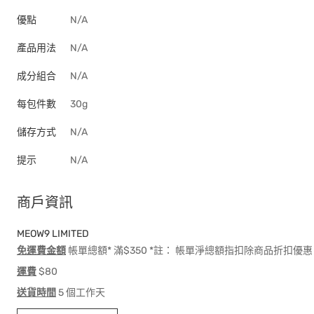
優點
N/A
產品用法
N/A
成分組合
N/A
每包件數
30g
儲存方式
N/A
提示
N/A
商戶資訊
MEOW9 LIMITED
免運費金額
帳單總額* 滿$350 *註： 帳單淨總額指扣除商品折扣
運費
$80
送貨時間
5 個工作天