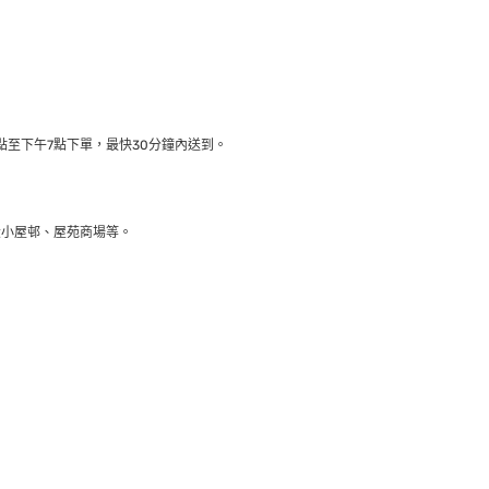
至下午7點下單，最快30分鐘內送到​。
大小屋邨、屋苑商場等。