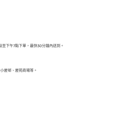
至下午7點下單，最快30分鐘內送到​。
大小屋邨、屋苑商場等。