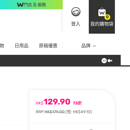
門店 及 服務
0
登入
我的購物袋
物
日用品
原箱優惠
品牌
129.90
HK$
73折
RRP
HK$179.00
(慳: HK$49.10)