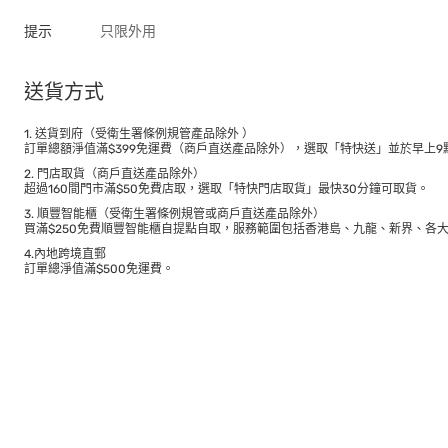
提示
只限外用
送貨方式
1. 送貨到府（受衛生署條例規管產品除外 ）
訂單總額淨值滿$399免運費（商戶直送產品除外），選取「特快送」並於早上9點
2. 門店取貨（商戶直送產品除外）
超過160間門市滿$50免費店取，選取「特快門店取貨」最快30分鐘可取貨。
3. 順豐智能櫃（受衛生署條例規管或商戶直送產品除外）
買滿$250免費順豐智能櫃自提點自取，服務範圍包括香港島、九龍、新界、各
4.內地跨境直郵
訂單總淨值滿$500免運費。