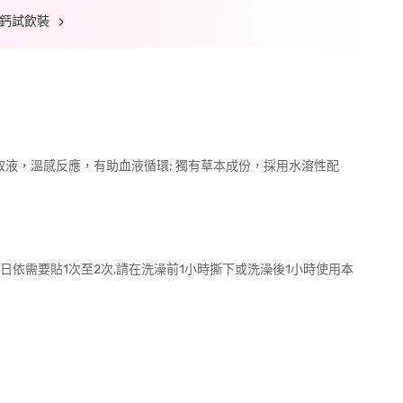
高鈣試飲裝
取液，溫感反應，有助血液循環; 獨有草本成份，採用水溶性配
每日依需要貼1次至2次,請在洗澡前1小時撕下或洗澡後1小時使用本