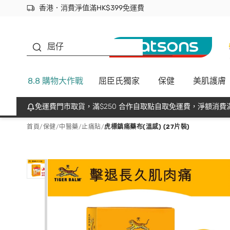
香港．消費淨值滿HK$399免運費
立即成為易賞錢會員盡享獨家優惠
首次APP下單買滿$450 輸入 NEWAPP 即減$50
生蠔BB
屈仔
8.8 購物大作戰
屈臣氏獨家
保健
美肌護膚
免運費門市取貨，滿$250 合作自取點自取免運費，淨額消費滿
首頁
/
保健
/
中醫藥
/
止痛貼
/
虎標鎮痛藥布(溫感) (27片裝)