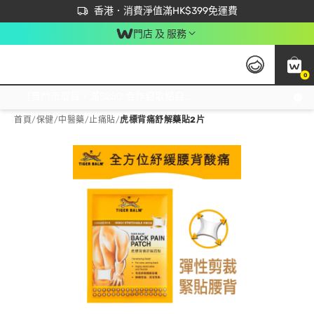
首次APP下單買滿$450 輸入 NEWAPP 即減$50
立即成為易賞錢會員盡享獨家優惠
香港．消費淨值滿HK$399免運費
門店 及 服務
0
免運費門市取貨，滿$250 合作自取點自取免運費，淨額消費滿$399，免費送貨上門！
首頁
/
保健
/
中醫藥
/
止痛貼
/
虎標背痛舒解藥貼2片