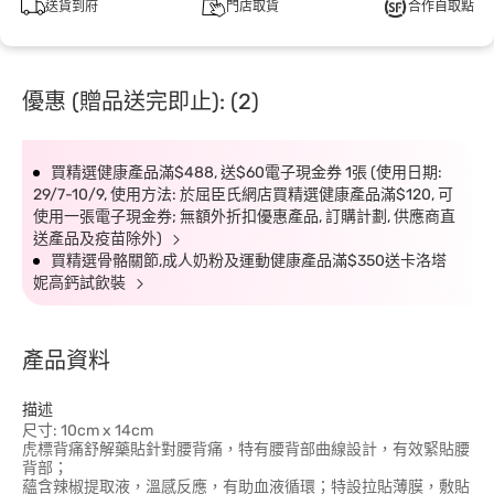
送貨到府
門店取貨
合作自取點
優惠 (贈品送完即止): (2)
買精選健康產品滿$488, 送$60電子現金券 1張 (使用日期:
29/7-10/9, 使用方法: 於屈臣氏網店買精選健康產品滿$120, 可
使用一張電子現金券; 無額外折扣優惠產品, 訂購計劃, 供應商直
送產品及疫苗除外)
買精選骨骼關節,成人奶粉及運動健康產品滿$350送卡洛塔
妮高鈣試飲裝
產品資料
描述
尺寸: 10cm x 14cm
虎標背痛舒解藥貼針對腰背痛，特有腰背部曲線設計，有效緊貼腰
背部；
蘊含辣椒提取液，溫感反應，有助血液循環；特設拉貼薄膜，敷貼