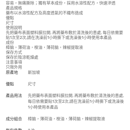
容易，無痛撕除；獨有草本成份，採用水溶性配方，快速滲透
產品規格
藥布以水溶性配方及高度透氣的不織布造成
優點
尺寸
使用說明
先把藥布表面塑料膜拉開, 再將藥布敷於清洗後的患處, 每日依需要
貼1次至2次,請在洗澡前1小時撕下或洗澡後1小時使用本產品
成份
樟脑，薄荷油，桉油，薄荷脑，辣椒提取液
保存方式
保存於陰涼乾燥處
注意事項
只限外用
原產地
新加坡
優點
尺寸
產品用法
先把藥布表面塑料膜拉開, 再將藥布敷於清洗後的患處,
每日依需要貼1次至2次,請在洗澡前1小時撕下或洗澡後
1小時使用本產品
成分組合
樟脑，薄荷油，桉油，薄荷脑，辣椒提取液