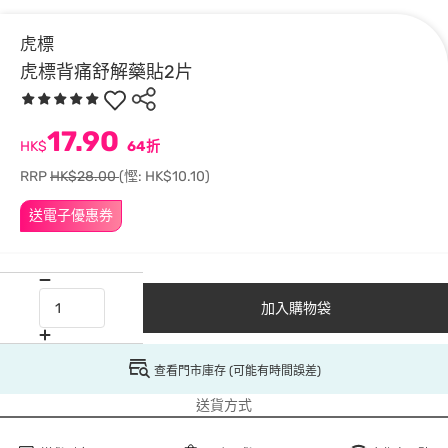
虎標
虎標背痛舒解藥貼2片
17.90
HK$
64折
RRP
HK$28.00
(慳: HK$10.10)
送電子優惠券
加入購物袋
查看門市庫存 (可能有時間誤差)
送貨方式