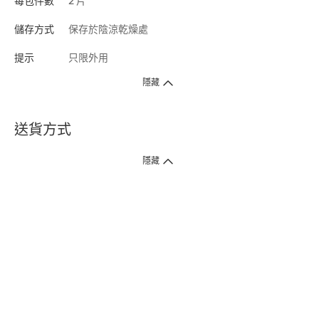
每包件數
2 片
儲存方式
保存於陰涼乾燥處
提示
只限外用
隱藏
送貨方式
1. 送貨到府（受衛生署條例規管產品除外 ）
隱藏
訂單總額淨值滿$399免運費（商戶直送產品除外），選取「特快送」並於早
上9點至下午7點下單，最快30分鐘內送到​。
2. 門店取貨（商戶直送產品除外）
超過160間門市滿$50免費店取，選取「特快門店取貨」最快30分鐘可取貨。
3. 順豐智能櫃（受衛生署條例規管或商戶直送產品除外）
買滿$250免費順豐智能櫃自提點自取，服務範圍包括香港島、九龍、新界、
各大小屋邨、屋苑商場等。
4.內地跨境直郵
訂單總淨值滿$500免運費。