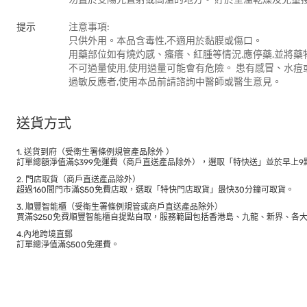
提示
注意事項:
只供外用。本品含毒性,不適用於黏膜或傷口。
用藥部位如有燒灼感、瘙癢、紅腫等情況,應停藥,並將藥
不可過量使用,使用過量可能會有危險。 患有感冒、水
過敏反應者,使用本品前請諮詢中醫師或醫生意見。
送貨方式
1. 送貨到府（受衛生署條例規管產品除外 ）
訂單總額淨值滿$399免運費（商戶直送產品除外），選取「特快送」並於早上9點
2. 門店取貨（商戶直送產品除外）
超過160間門市滿$50免費店取，選取「特快門店取貨」最快30分鐘可取貨。
3. 順豐智能櫃（受衛生署條例規管或商戶直送產品除外）
買滿$250免費順豐智能櫃自提點自取，服務範圍包括香港島、九龍、新界、各
4.內地跨境直郵
訂單總淨值滿$500免運費。