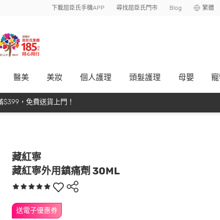
下載屈臣氏手機APP
尋找屈臣氏門市
Blog
繁體
醫美
美妝
個人護理
頭髮護理
母嬰
寵
$399，免費送貨上門！
藏紅寧
藏紅寧外用鎮痛劑 30ML
送電子優惠券