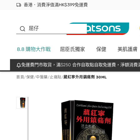
香港．消費淨值滿HK$399免運費
立即成為易賞錢會員盡享獨家優惠
首次APP下單買滿$450 輸入 NEWAPP 即減$50
生蠔BB
屈仔
8.8 購物大作戰
屈臣氏獨家
保健
美肌護膚
免運費門市取貨，滿$250 合作自取點自取免運費，淨額消費滿
首頁
/
保健
/
中醫藥
/
止痛貼
/
藏紅寧外用鎮痛劑 30ML