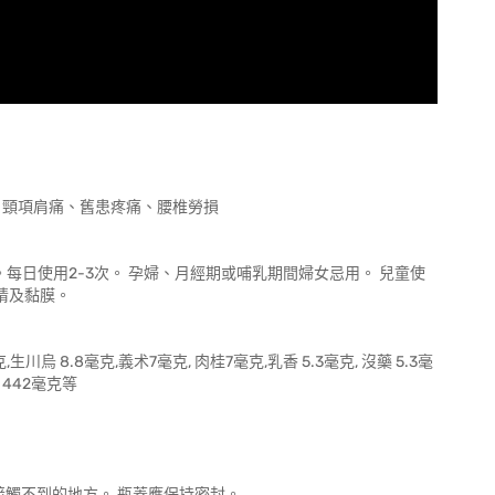
、頸項肩痛、舊患疼痛、腰椎勞損
。每日使用2-3次。 孕婦、月經期或哺乳期間婦女忌用。 兒童使
睛及黏膜。
毫克,生川烏 8.8毫克,義术7毫克, 肉桂7毫克,乳香 5.3毫克, 沒藥 5.3毫
 442毫克等
接觸不到的地方。 瓶蓋應保持密封。