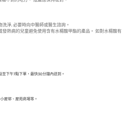
物洗淨, 必要時向中醫師或醫生諮詢。
痘或發熱病的兒童避免使用含有水楊酸甲酯的產品。 如對水楊酸有
至下午7點下單，最快30分鐘內送到​。
大小屋邨、屋苑商場等。