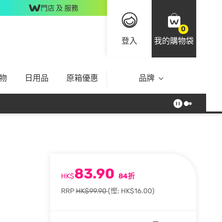
門店 及 服務
0
登入
我的購物袋
物
日用品
原箱優惠
品牌
83.90
HK$
84折
RRP
HK$99.90
(慳: HK$16.00)