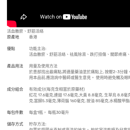
活血散瘀、舒筋活絡
原產地
香港
優點
功能主治:
活血散瘀、舒筋活絡、祛風除濕、跌打扭傷、關節疼痛
產品用法
用量及使用方法
於患部找出最痛點,將適量藥油塗於痛點上, 按壓2-3分鐘
用本品前,應諮詢中醫師或醫生意見。 使用時避免觸及眼
成分組合
有效成分(每克含相當於原藥材)
紅花 17.6毫克,連翅 17.6毫克,大黃 8.8毫克, 生草烏 8.8
克,當歸5.3毫克,薄荷腦 160毫克, 按油 85毫克,水楊酸甲酯
每包件數
每盒1瓶， 每瓶30毫升
儲存方式
貯存方法:
勿置於受陽光直射或高溫的地方。 貯於室溫乾燥及兒童