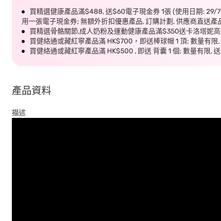
買精選健康產品滿$488, 送$60電子現金券 1張 (使用日期: 29/
用一張電子現金券; 無額外折扣優惠產品, 訂購計劃, 供應商直送產
買精選骨骼關節,成人奶粉及運動健康產品滿$350送卡洛塔妮
買健絡通或藏紅寧產品滿 HK$700，即送棒球帽 1 頂; 數量有
買健絡通或藏紅寧產品滿 HK$500 , 即送 背囊 1 個; 數量
產品資料
描述