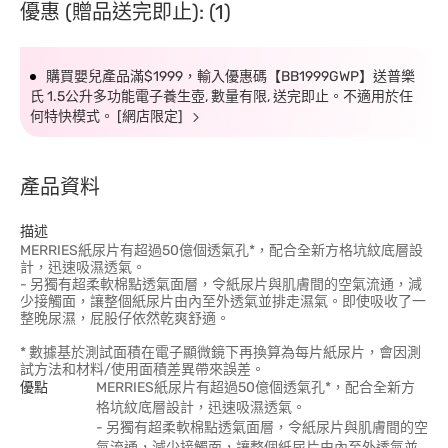
優惠 (贈品送完即止): (1)
購買嬰兒產品滿$1999，輸入優惠碼【BB1999GWP】送普樂
氏 1.5公升多功能電子養生壺, 數量有限, 送完即止。不適用於任
何特快模式。 [網店限定]
產品資料
描述
MERRIES紙尿片有超過50億個透氣孔*，配合全新方格坑紋底層設
計，迅速吸濕透氣。
- 另獨有超柔軟棉點透氣面層，令紙尿片與肌膚間的空氣流通，減
少接觸面，讓整個紙尿片由內至外透氣並排走濕氣。即使吸收了一
整晚尿濕，屁股仔依然乾爽舒適。
* 數據基於測試面積在電子顯微鏡下再換算為每片紙尿片，會因測
試方法和材料/使用面積差異帶來誤差。
優點
MERRIES紙尿片有超過50億個透氣孔*，配合全新方
格坑紋底層設計，迅速吸濕透氣。
- 另獨有超柔軟棉點透氣面層，令紙尿片與肌膚間的空
氣流通，減少接觸面，讓整個紙尿片由內至外透氣並