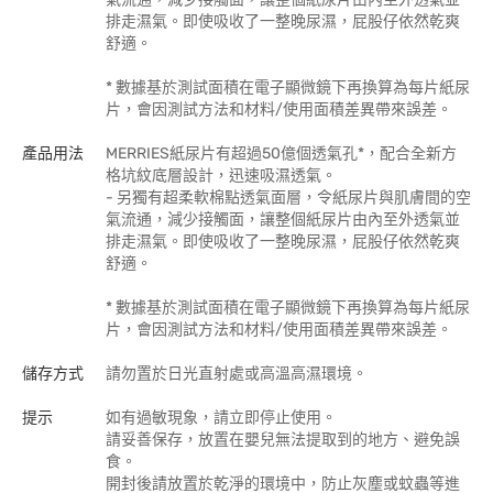
排走濕氣。即使吸收了一整晚尿濕，屁股仔依然乾爽
舒適。
* 數據基於測試面積在電子顯微鏡下再換算為每片紙尿
片，會因測試方法和材料/使用面積差異帶來誤差。
產品用法
MERRIES紙尿片有超過50億個透氣孔*，配合全新方
格坑紋底層設計，迅速吸濕透氣。
- 另獨有超柔軟棉點透氣面層，令紙尿片與肌膚間的空
氣流通，減少接觸面，讓整個紙尿片由內至外透氣並
排走濕氣。即使吸收了一整晚尿濕，屁股仔依然乾爽
舒適。
* 數據基於測試面積在電子顯微鏡下再換算為每片紙尿
片，會因測試方法和材料/使用面積差異帶來誤差。
儲存方式
請勿置於日光直射處或高溫高濕環境。
提示
如有過敏現象，請立即停止使用。
請妥善保存，放置在嬰兒無法提取到的地方、避免誤
食。
開封後請放置於乾淨的環境中，防止灰塵或蚊蟲等進