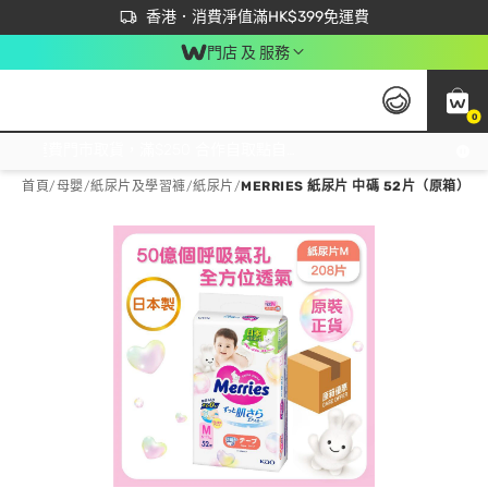
首次APP下單買滿$450 輸入 NEWAPP 即減$50
立即成為易賞錢會員盡享獨家優惠
香港．消費淨值滿HK$399免運費
門店 及 服務
0
免運費門市取貨，滿$250 合作自取點自取免運費，淨額消費滿$399，免費送貨上門！
首頁
/
母嬰
/
紙尿片及學習褲
/
紙尿片
/
MERRIES 紙尿片 中碼 52片（原箱）