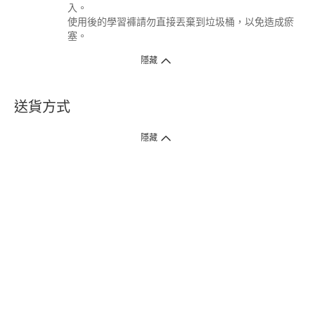
入。
使用後的學習褲請勿直接丟棄到垃圾桶，以免造成瘀
塞。
隱藏
送貨方式
1. 送貨到府（受衛生署條例規管產品除外 ）
隱藏
訂單總額淨值滿$399免運費（商戶直送產品除外），選取「特快送」並於早
上9點至下午7點下單，最快30分鐘內送到​。
2. 門店取貨（商戶直送產品除外）
超過160間門市滿$50免費店取，選取「特快門店取貨」最快30分鐘可取貨。
3. 順豐智能櫃（受衛生署條例規管或商戶直送產品除外）
買滿$250免費順豐智能櫃自提點自取，服務範圍包括香港島、九龍、新界、
各大小屋邨、屋苑商場等。
4.內地跨境直郵
訂單總淨值滿$500免運費。