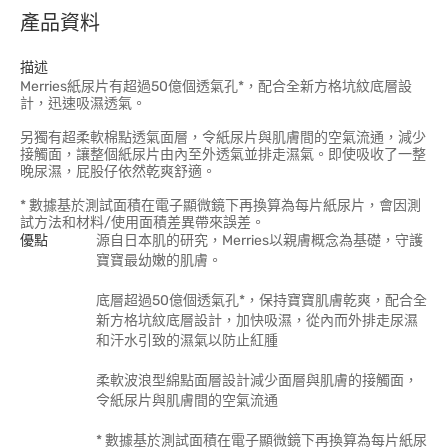
產品資料
描述
Merries紙尿片有超過50億個透氣孔*，配合全新方格坑紋底層設
計，迅速吸濕透氣。
另獨有超柔軟棉點透氣面層，令紙尿片與肌膚間的空氣流通，減少
接觸面，讓整個紙尿片由內至外透氣並排走濕氣。即使吸收了一整
晚尿濕，屁股仔依然乾爽舒適。
* 數據基於測試面積在電子顯微鏡下再換算為每片紙尿片，會因測
試方法和材料/使用面積差異帶來誤差。
優點
源自日本肌的研究，Merries以親膚概念為基礎，守護
寶寶最幼嫩的肌膚。
底層超過50億個透氣孔*，保持寶寶肌膚乾爽，配合全
新方格坑紋底層設計，加快吸濕，從內而外排走尿濕
和汗水引致的濕氣以防止紅腫
柔軟波浪型綿點面層設計減少面層與肌膚的接觸面，
令紙尿片與肌膚間的空氣流通
* 數據基於測試面積在電子顯微鏡下再換算為每片紙尿