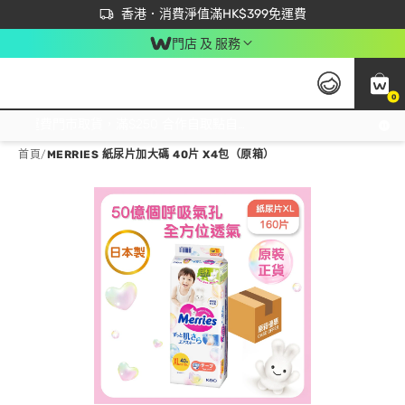
首次APP下單買滿$450 輸入 NEWAPP 即減$50
立即成為易賞錢會員盡享獨家優惠
香港．消費淨值滿HK$399免運費
門店 及 服務
0
免運費門市取貨，滿$250 合作自取點自取免運費，淨額消費滿$399，免費送貨上門！
首頁
/
MERRIES 紙尿片加大碼 40片 X4包（原箱）