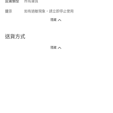
皮膚類型
所有膚質
提示
如有過敏現象，請立即停止使用
隱藏
送貨方式
1. 送貨到府（受衛生署條例規管產品除外 ）
隱藏
訂單總額淨值滿$399免運費（商戶直送產品除外），選取「特快送」並於早
上9點至下午7點下單，最快30分鐘內送到​。
2. 門店取貨（商戶直送產品除外）
超過160間門市滿$50免費店取，選取「特快門店取貨」最快30分鐘可取貨。
3. 順豐智能櫃（受衛生署條例規管或商戶直送產品除外）
買滿$250免費順豐智能櫃自提點自取，服務範圍包括香港島、九龍、新界、
各大小屋邨、屋苑商場等。
4.內地跨境直郵
訂單總淨值滿$500免運費。