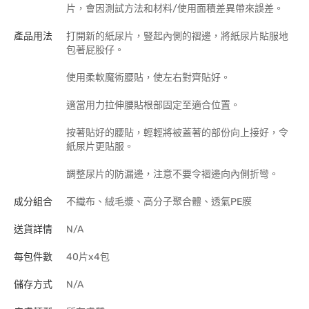
片，會因測試方法和材料/使用面積差異帶來誤差。
產品用法
打開新的紙尿片，豎起內側的褶邊，將紙尿片貼服地
包著屁股仔。
使用柔軟魔術腰貼，使左右對齊貼好。
適當用力拉伸腰貼根部固定至適合位置。
按著貼好的腰貼，輕輕將被蓋著的部份向上接好，令
紙尿片更貼服。
調整尿片的防漏邊，注意不要令褶邊向內側折彎。
成分組合
不織布、絨毛漿、高分子聚合體、透氣PE膜
送貨詳情
N/A
每包件數
40片x4包
儲存方式
N/A