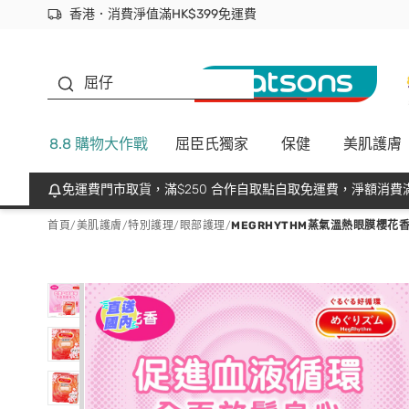
香港．消費淨值滿HK$399免運費
立即成為易賞錢會員盡享獨家優惠
首次APP下單買滿$450 輸入 NEWAPP 即減$50
生蠔BB
屈仔
8.8 購物大作戰
屈臣氏獨家
保健
美肌護膚
免運費門市取貨，滿$250 合作自取點自取免運費，淨額消費滿
首頁
/
美肌護膚
/
特別護理
/
眼部護理
/
MEGRHYTHM蒸氣溫熱眼膜櫻花