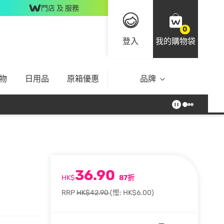
門店 及 服務
0
登入
我的購物袋
物
日用品
原箱優惠
品牌
36.90
HK$
87折
RRP
HK$42.90
(慳: HK$6.00)