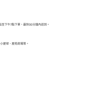
至下午7點下單，最快30分鐘內送到​。
大小屋邨、屋苑商場等。