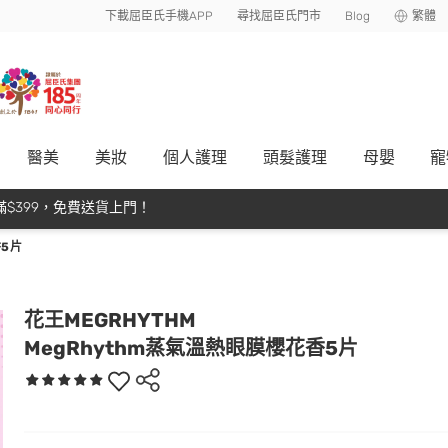
下載屈臣氏手機APP
尋找屈臣氏門市
Blog
繁體
醫美
美妝
個人護理
頭髮護理
母嬰
寵
$399，免費送貨上門！
香5片
花王MEGRHYTHM
MegRhythm蒸氣溫熱眼膜櫻花香5片