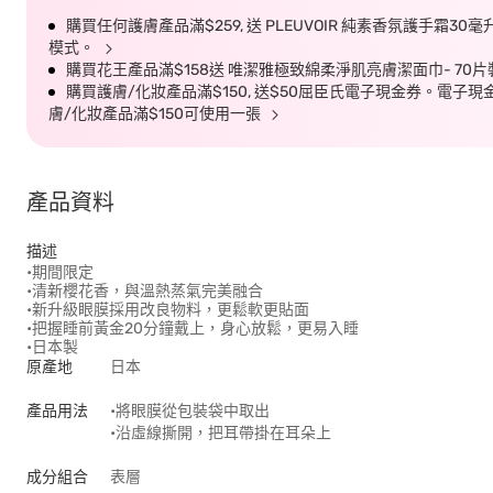
購買任何護膚產品滿$259, 送 PLEUVOIR 純素香氛護手霜30
模式。
購買花王產品滿$158送 唯潔雅極致綿柔淨肌亮膚潔面巾- 70
購買護膚/化妝產品滿$150, 送$50屈臣氏電子現金券。電子現金券有效
膚/化妝產品滿$150可使用一張
產品資料
描述
•期間限定
•清新櫻花香，與溫熱蒸氣完美融合
•新升級眼膜採用改良物料，更鬆軟更貼面
•把握睡前黃金20分鐘戴上，身心放鬆，更易入睡
•日本製
原產地
日本
產品用法
•將眼膜從包裝袋中取出
•沿虛線撕開，把耳帶掛在耳朵上
成分組合
表層