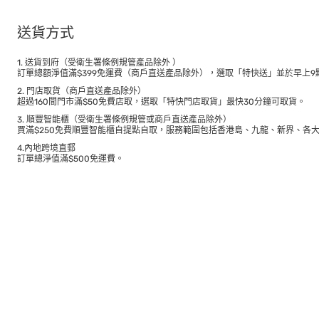
送貨方式
1. 送貨到府（受衛生署條例規管產品除外 ）
訂單總額淨值滿$399免運費（商戶直送產品除外），選取「特快送」並於早上9點
2. 門店取貨（商戶直送產品除外）
超過160間門市滿$50免費店取，選取「特快門店取貨」最快30分鐘可取貨。
3. 順豐智能櫃（受衛生署條例規管或商戶直送產品除外）
買滿$250免費順豐智能櫃自提點自取，服務範圍包括香港島、九龍、新界、各
4.內地跨境直郵
訂單總淨值滿$500免運費。