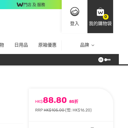
門店 及 服務
0
登入
我的購物袋
物
日用品
原箱優惠
品牌
88.80
HK$
85折
RRP
HK$105.00
(慳: HK$16.20)