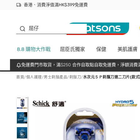
香港．消費淨值滿HK$399免運費
立即成為易賞錢會員盡享獨家優惠
首次APP下單買滿$450 輸入 NEWAPP 即減$50
生蠔BB
屈仔
8.8 購物大作戰
屈臣氏獨家
保健
美肌護膚
免運費門市取貨，滿$250 合作自取點自取免運費，淨額消費滿
首頁
/
個人護理
/
男士剃鬚產品
/
剃鬚刀
/
水次元５Ｐ剃鬚刀連二刀片(款式