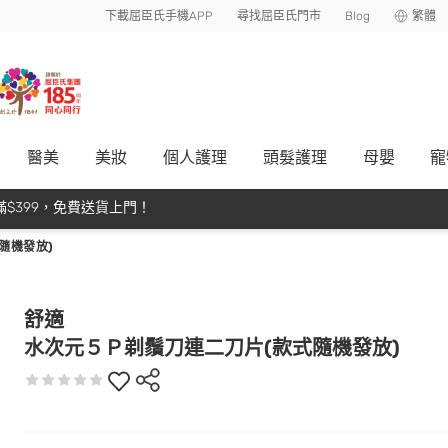
下載屈臣氏手機APP
尋找屈臣氏門市
Blog
繁體
醫美
美妝
個人護理
頭髮護理
母嬰
寵
$399，免費送貨上門！
隨機發放)
舒適
水次元５Ｐ剃鬚刀連二刀片(款式隨機發放)