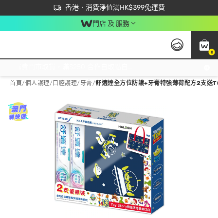
首次APP下單買滿$450 輸入 NEWAPP 即減$50
立即成為易賞錢會員盡享獨家優惠
香港．消費淨值滿HK$399免運費
門店 及 服務
0
免運費門市取貨，滿$250 合作自取點自取免運費，淨額消費滿$399，免費送貨上門！
首頁
/
個人護理
/
口腔護理
/
牙膏
/
舒適達全方位防護+牙膏特強薄荷配方2支送TO