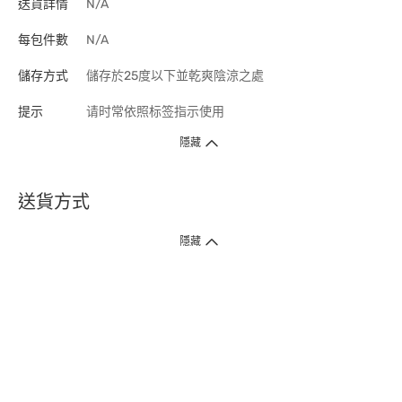
送貨詳情
N/A
每包件數
N/A
儲存方式
儲存於25度以下並乾爽陰涼之處
提示
请时常依照标签指示使用
隱藏
送貨方式
1. 送貨到府（受衛生署條例規管產品除外 ）
隱藏
訂單總額淨值滿$399免運費（商戶直送產品除外），選取「特快送」並於早
上9點至下午7點下單，最快30分鐘內送到​。
2. 門店取貨（商戶直送產品除外）
超過160間門市滿$50免費店取，選取「特快門店取貨」最快30分鐘可取貨。
3. 順豐智能櫃（受衛生署條例規管或商戶直送產品除外）
買滿$250免費順豐智能櫃自提點自取，服務範圍包括香港島、九龍、新界、
各大小屋邨、屋苑商場等。
4.內地跨境直郵
訂單總淨值滿$500免運費。