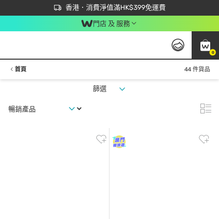
首次APP下單買滿$450 輸入 NEWAPP 即減$50
立即成為易賞錢會員盡享獨家優惠
香港．消費淨值滿HK$399免運費
門店 及 服務
0
首頁
44 件貨品
篩選