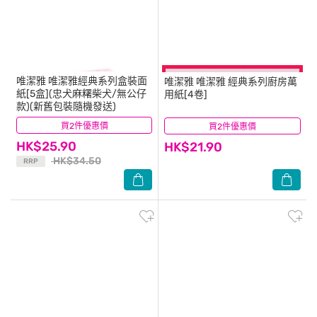
唯潔雅
唯潔雅經典系列盒裝面
唯潔雅
唯潔雅 經典系列廚房萬
紙[5盒](忠犬麻糬柴犬/無公仔
用紙[4卷]
款)(新舊包裝隨機發送)
買2件優惠價
(9)
買2件優惠價
(9)
HK$25.90
HK$21.90
HK$34.50
RRP