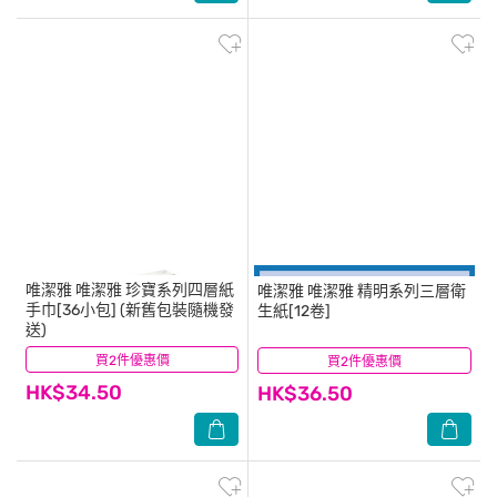
唯潔雅
唯潔雅 珍寶系列四層紙
唯潔雅
唯潔雅 精明系列三層衛
手巾[36小包] (新舊包裝隨機發
生紙[12卷]
送)
買2件優惠價
(21)
買2件優惠價
(19)
HK$34.50
HK$36.50