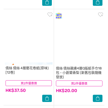
倩絲
倩絲 4層壓花卷紙(原味)
倩絲
倩絲親膚4層Q版紙手巾18
[12卷]
包 - 小蒼蘭香梨 (新舊包裝隨機
發放)
買2件優惠價
(83)
買2件優惠價
(7)
HK$37.50
HK$20.00