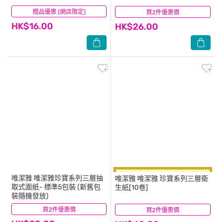
贈品優惠 (網店限定)
(31)
買2件優惠價
(50)
HK$16.00
HK$26.00
唯潔雅
唯潔雅珍寶系列三層抽
唯潔雅
唯潔雅 珍寶系列三層衛
取式面紙- 標準5包裝 (新舊包
生紙[10卷]
裝隨機發放)
買2件優惠價
(9)
買2件優惠價
(21)