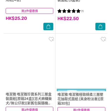
裝面紙 (5盒裝)
買2件優惠價
(4)
(1)
HK$25.20
HK$22.50
唯潔雅
唯潔雅珍寶系列三層盒
唯潔雅
唯潔雅極致綿柔三層壓
裝面紙[原箱24盒](忠犬麻糬柴
花抽取式面紙 (爽身粉淡香)[原
犬/無公仔款)(新舊包裝隨機發
箱30包]
送)
買2件優惠價
(13)
買2件優惠價
(4)