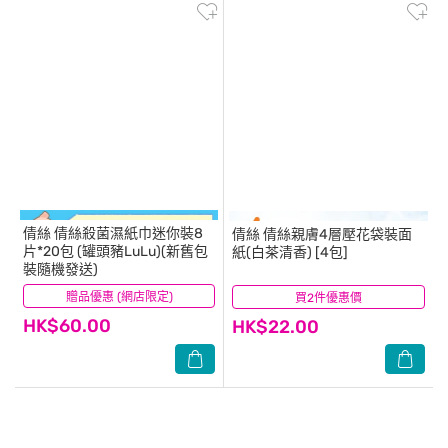
倩絲
倩絲殺菌濕紙巾迷你裝8
倩絲
倩絲親膚4層壓花袋裝面
片*20包 (罐頭豬LuLu)(新舊包
紙(白茶清香) [4包]
裝隨機發送)
贈品優惠 (網店限定)
(40)
買2件優惠價
(8)
HK$60.00
HK$22.00