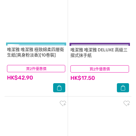
唯潔雅
唯潔雅 極致綿柔四層衛
唯潔雅
唯潔雅 DELUXE 高級三
生紙(爽身粉淡香)[10卷裝]
摺式抺手紙
買2件優惠價
(5)
買2件優惠價
(2)
HK$42.90
HK$17.50