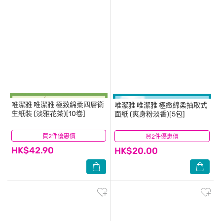
唯潔雅
唯潔雅 極致綿柔四層衛
唯潔雅
唯潔雅 極緻綿柔抽取式
生紙裝 (淡雅花茶)[10卷]
面紙 (爽身粉淡香)[5包]
買2件優惠價
(9)
買2件優惠價
(3)
HK$42.90
HK$20.00