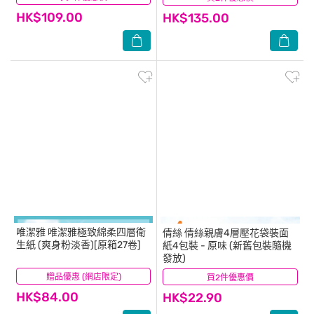
HK$109.00
HK$135.00
唯潔雅
唯潔雅極致綿柔四層衛
倩絲
倩絲親膚4層壓花袋裝面
生紙 (爽身粉淡香)[原箱27卷]
紙4包裝 - 原味 (新舊包裝隨機
發放)
贈品優惠 (網店限定)
(9)
買2件優惠價
(127)
HK$84.00
HK$22.90