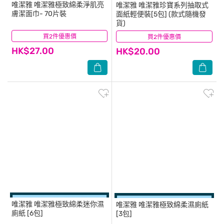
唯潔雅
唯潔雅極致綿柔淨肌亮
唯潔雅
唯潔雅珍寶系列抽取式
膚潔面巾- 70片裝
面紙輕便裝[5包] (款式隨機發
貨)
買2件優惠價
(7)
買2件優惠價
(6)
HK$27.00
HK$20.00
唯潔雅
唯潔雅極致綿柔迷你濕
唯潔雅
唯潔雅極致綿柔濕廁紙
廁紙 [6包]
[3包]