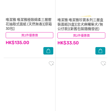
唯潔雅
唯潔雅極致綿柔三層壓
唯潔雅
唯潔雅珍寶系列三層盒
花抽取式面紙 (天然無香)[原箱
裝面紙[5盒](忠犬麻糬柴犬/無
30包]
公仔款)(新舊包裝隨機發送)
買2件優惠價
(5)
買2件優惠價
(4)
HK$135.00
HK$33.50