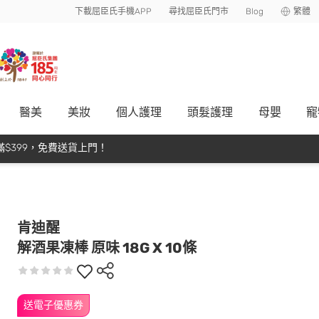
下載屈臣氏手機APP
尋找屈臣氏門市
Blog
繁體
醫美
美妝
個人護理
頭髮護理
母嬰
寵
$399，免費送貨上門！
肯迪醒
解酒果凍棒 原味 18G X 10條
送電子優惠券