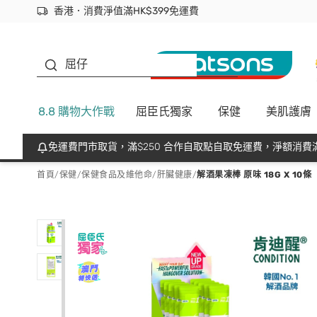
香港．消費淨值滿HK$399免運費
立即成為易賞錢會員盡享獨家優惠
首次APP下單買滿$450 輸入 NEWAPP 即減$50
生蠔BB
屈仔
8.8 購物大作戰
屈臣氏獨家
保健
美肌護膚
免運費門市取貨，滿$250 合作自取點自取免運費，淨額消費滿
首頁
/
保健
/
保健食品及維他命
/
肝臟健康
/
解酒果凍棒 原味 18G X 10條