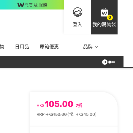
門店 及 服務
0
登入
我的購物袋
物
日用品
原箱優惠
品牌
105.00
HK$
7折
RRP
HK$150.00
(慳: HK$45.00)