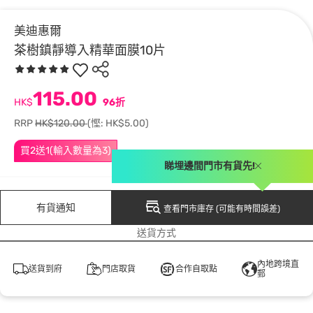
美迪惠爾
茶樹鎮靜導入精華面膜10片
115.00
HK$
96折
RRP
HK$120.00
(慳: HK$5.00)
買2送1(輸入數量為3)
睇埋邊間門市有貨先!
有貨通知
查看門市庫存 (可能有時間誤差)
送貨方式
內地跨境直
送貨到府
門店取貨
合作自取點
郵