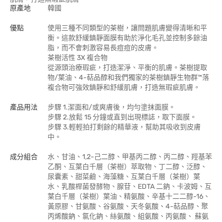
原產地
韓國
優點
使用三種不同類型的茶樹，讓問題肌膚變得清晰和平
衡。這款舒緩鎮靜面膜有助於淨化毛孔並控制多餘油
脂，而不會刺激容易長痘痘的皮膚。
茶樹活性 3X 複合物
從源頭治療瑕疵，打造潔淨、平衡的肌膚。茶樹提取
物/葉油、4-萜品醇和我們獨家的茶樹鎮靜生物群™落
複合物可強效鎮靜和舒緩肌膚，打造無瑕疵肌膚。
產品用法
步驟 1.潔面和/或爽膚後，均勻塗抹面膜。
步驟 2.放鬆 15 分鐘或直到出現標誌，取下面膜。
步驟 3.輕輕拍打剩餘的精華液，幫助其吸收到皮膚
中。
成分組合
水、甘油、1,2-己二醇、甲基丙二醇、丙二醇、羥基苯
乙酮、互葉白千層（茶樹）萃取物、丁二醇、泛醇、
尿囊素、甜菜鹼、海藻糖、互葉白千層（茶樹）葉
水、乳酸桿菌發酵物、腺苷、EDTA 二鈉、卡波姆、互
葉白千層（茶樹）葉油、精氨酸、辛基十二二醇-16、
黃原膠、甘氨酸、谷氨酸、天冬氨酸、4-萜品醇、聚
丙烯酸鈉、氯化鈉、絲氨酸、組氨酸、丙氨酸、 蘇氨