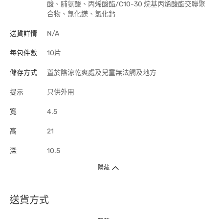
酸、脯氨酸、丙烯酸酯/C10-30 烷基丙烯酸酯交聯聚
合物、氯化鎂、氯化鈣
送貨詳情
N/A
每包件數
10片
儲存方式
置於陰涼乾爽處及兒童無法觸及地方
提示
只供外用
寬
4.5
高
21
深
10.5
隱藏
送貨方式