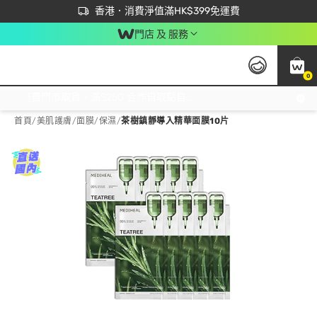
首次APP下單買滿$450 輸入 NEWAPP 即減$50
立即成為易賞錢會員盡享獨家優惠
香港．消費淨值滿HK$399免運費
門店 及 服務
0
免運費門市取貨，滿$250 合作自取點自取免運費，淨額消費滿$399，免費送貨上門！
首頁
/
美肌護膚
/
面膜
/
保濕
/
茶樹鎮靜導入精華面膜10片