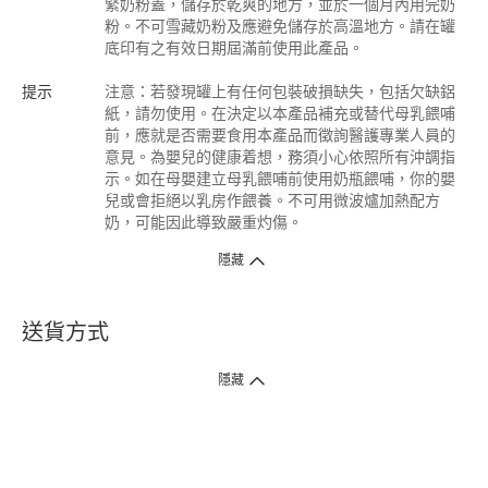
緊奶粉蓋，儲存於乾爽的地方，並於一個月內用完奶
粉。不可雪藏奶粉及應避免儲存於高溫地方。請在罐
底印有之有效日期屆滿前使用此產品。
提示
注意：若發現罐上有任何包裝破損缺失，包括欠缺鋁
紙，請勿使用。在決定以本產品補充或替代母乳餵哺
前，應就是否需要食用本產品而徵詢醫護專業人員的
意見。為嬰兒的健康着想，務須小心依照所有沖調指
示。如在母嬰建立母乳餵哺前使用奶瓶餵哺，你的嬰
兒或會拒絕以乳房作餵養。不可用微波爐加熱配方
奶，可能因此導致嚴重灼傷。
隱藏
送貨方式
1. 送貨到府（受衛生署條例規管產品除外 ）
隱藏
訂單總額淨值滿$399免運費（商戶直送產品除外），選取「特快送」並於早
上9點至下午7點下單，最快30分鐘內送到​。
2. 門店取貨（商戶直送產品除外）
超過160間門市滿$50免費店取，選取「特快門店取貨」最快30分鐘可取貨。
3. 順豐智能櫃（受衛生署條例規管或商戶直送產品除外）