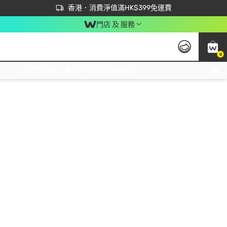
首次APP下單買滿$450 輸入 NEWAPP 即減$50
立即成為易賞錢會員盡享獨家優惠
香港．消費淨值滿HK$399免運費
門店 及 服務
0
免運費門市取貨，滿$250 合作自取點自取免運費，淨額消費滿$399，免費送貨上門！