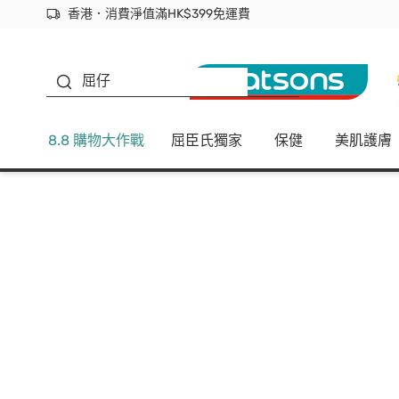
香港．消費淨值滿HK$399免運費
立即成為易賞錢會員盡享獨家優惠
首次APP下單買滿$450 輸入 NEWAPP 即減$50
生蠔BB
屈仔
8.8 購物大作戰
屈臣氏獨家
保健
美肌護膚