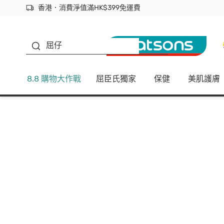
香港．消費淨值滿HK$399免運費
立即成為易賞錢會員盡享獨家優惠
首次APP下單買滿$450 輸入 NEWAPP 即減$50
生蠔BB
屈仔
8.8 購物大作戰
屈臣氏獨家
保健
美肌護膚