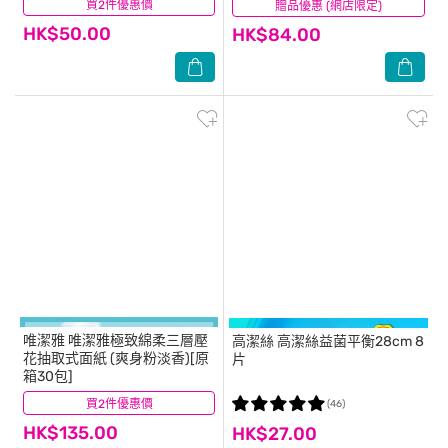
買2件優惠價
(4)
贈品優惠 (網店限定)
(9)
HK$50.00
HK$84.00
唯潔雅
唯潔雅極致綿柔三層壓
高潔絲
高潔絲益菌平衡28cm 8
花抽取式面紙 (爽身粉淡香)[原
片
箱30包]
買2件優惠價
(4)
(46)
HK$135.00
HK$27.00