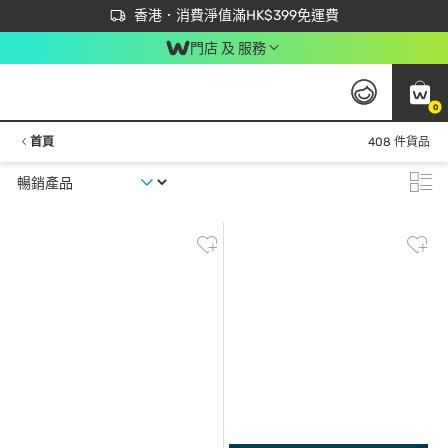
首次APP下單買滿$450 輸入 NEWAPP 即減$50
立即成為易賞錢會員盡享獨家優惠
香港．消費淨值滿HK$399免運費
門店 及 服務
0
首頁
408 件貨品