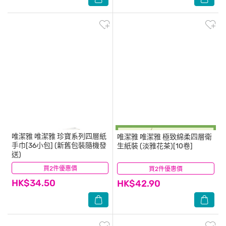
唯潔雅
唯潔雅 珍寶系列四層紙
唯潔雅
唯潔雅 極致綿柔四層衛
手巾[36小包] (新舊包裝隨機發
生紙裝 (淡雅花茶)[10卷]
送)
買2件優惠價
(21)
買2件優惠價
(9)
HK$34.50
HK$42.90