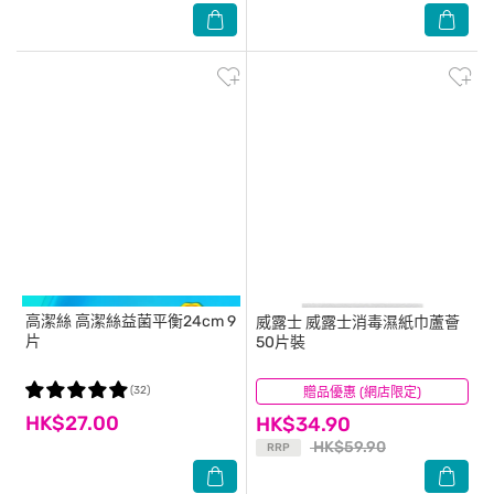
高潔絲
高潔絲益菌平衡24cm 9
威露士
威露士消毒濕紙巾蘆薈
片
50片裝
(32)
贈品優惠 (網店限定)
(74)
HK$27.00
HK$34.90
HK$59.90
RRP