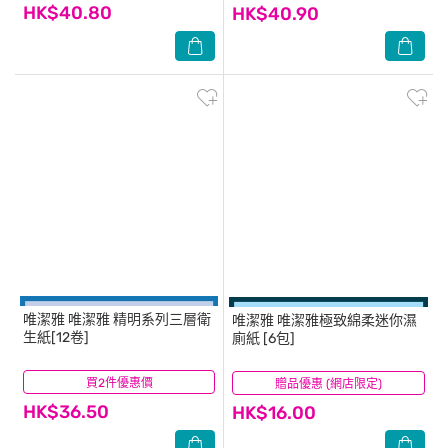
HK$40.80
HK$40.90
唯潔雅
唯潔雅 精明系列三層衛
唯潔雅
唯潔雅極致綿柔迷你濕
生紙[12卷]
廁紙 [6包]
買2件優惠價
(19)
贈品優惠 (網店限定)
(33)
HK$36.50
HK$16.00