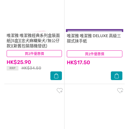
唯潔雅
唯潔雅經典系列盒裝面
唯潔雅
唯潔雅 DELUXE 高級三
紙[5盒](忠犬麻糬柴犬/無公仔
摺式抺手紙
款)(新舊包裝隨機發送)
買2件優惠價
(9)
買2件優惠價
(2)
HK$25.90
HK$17.50
HK$34.50
RRP