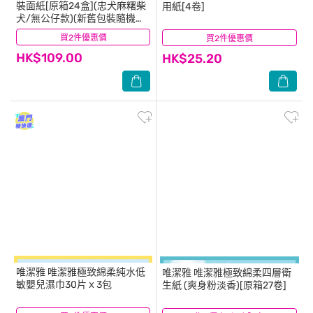
裝面紙[原箱24盒](忠犬麻糬柴
用紙[4卷]
犬/無公仔款)(新舊包裝隨機發
送)
買2件優惠價
(13)
買2件優惠價
(4)
HK$109.00
HK$25.20
唯潔雅
唯潔雅極致綿柔純水低
唯潔雅
唯潔雅極致綿柔四層衛
敏嬰兒濕巾30片ｘ3包
生紙 (爽身粉淡香)[原箱27卷]