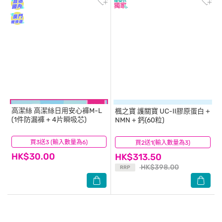
高潔絲
高潔絲日用安心褲M-L
楓之寶
護關寶 UC-II膠原蛋白 +
(1件防漏褲 + 4片瞬吸芯)
NMN + 鈣(60粒)
買3送3 (輸入數量為6)
(14)
買2送1(輸入數量為3)
(61)
HK$30.00
HK$313.50
HK$398.00
RRP