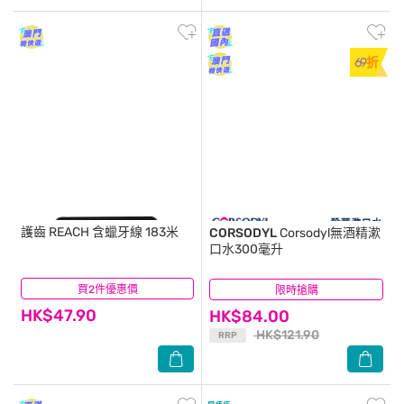
69
折
護齒
REACH 含蠟牙線 183米
CORSODYL
Corsodyl無酒精漱
口水300毫升
買2件優惠價
(82)
限時搶購
(192)
HK$47.90
HK$84.00
HK$121.90
RRP