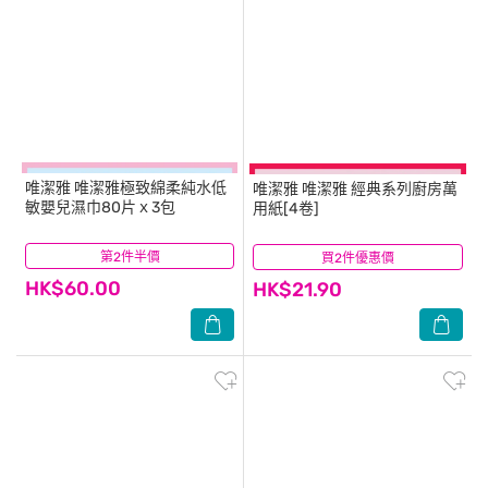
唯潔雅
唯潔雅極致綿柔純水低
唯潔雅
唯潔雅 經典系列廚房萬
敏嬰兒濕巾80片ｘ3包
用紙[4卷]
第2件半價
(3)
買2件優惠價
(9)
HK$60.00
HK$21.90