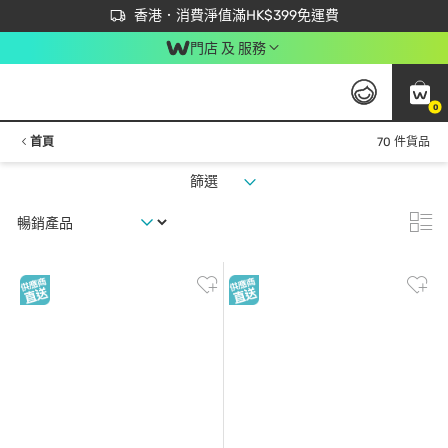
首次APP下單買滿$450 輸入 NEWAPP 即減$50
立即成為易賞錢會員盡享獨家優惠
香港．消費淨值滿HK$399免運費
門店 及 服務
0
首頁
70 件貨品
篩選