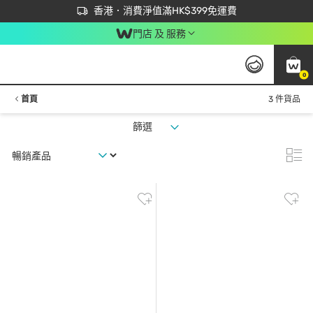
首次APP下單買滿$450 輸入 NEWAPP 即減$50
立即成為易賞錢會員盡享獨家優惠
香港．消費淨值滿HK$399免運費
門店 及 服務
0
首頁
3 件貨品
篩選