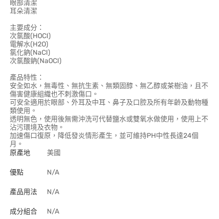
眼部清潔
耳朵清潔
主要成分：
次氯酸(HOCI)
電解水(H2O)
氯化鈉(NaCI)
次氯酸鈉(NaOCI)
產品特性：
安全如水，無毒性、無抗生素、無類固醇、無乙醇或茶樹油，且不
傷害健康組織也不刺激傷口。
可安全適用於眼部、外耳及中耳、鼻子及口腔及所有年齡及動物種
類使用。
透明無色，使用後無需沖洗可代替鹽水或雙氧水做使用，使用上不
沾污環境及衣物。
加速傷口復原，降低發炎情形產生，並可維持PH中性長達24個
月。
原產地
美國
優點
N/A
產品用法
N/A
成分組合
N/A