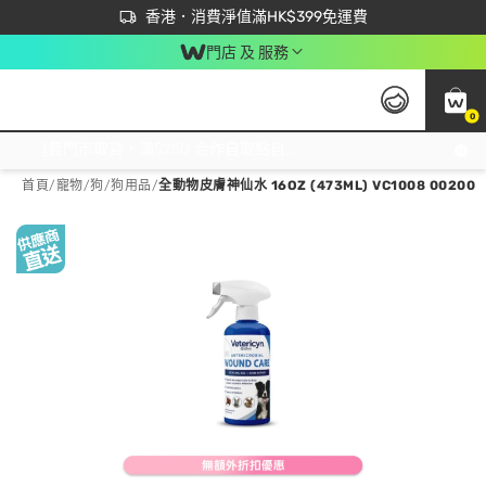
首次APP下單買滿$450 輸入 NEWAPP 即減$50
立即成為易賞錢會員盡享獨家優惠
香港．消費淨值滿HK$399免運費
門店 及 服務
0
免運費門市取貨，滿$250 合作自取點自取免運費，淨額消費滿$399，免費送貨上門！
首頁
/
寵物
/
狗
/
狗用品
/
全動物皮膚神仙水 16OZ (473ML) VC1008 00200