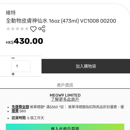
維特
全動物皮膚神仙水 16oz (473ml) VC1008 00200
430.00
HK$
加入購物袋
商戶資訊
MEOW9 LIMITED
了解更多此商戶
免運費金額
帳單總額* 滿$350 *註： 帳單淨總額指扣除商品折扣優惠、優
運費
$80
送貨時間
: 5 個工作天
進入此商戶頁面