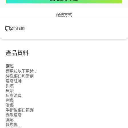
配送方式
送貨到府
產品資料
描述
適用於以下用途：
沖洗傷口和清創
皮膚紅腫
抓痕
皮疹
皮膚潰瘍
割傷
燙傷
手術後傷口照護
過敏皮膚
膿瘍
撕裂傷