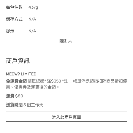
每包件數
437g
儲存方式
N/A
提示
N/A
隱藏
商戶資訊
MEOW9 LIMITED
免運費金額
帳單總額* 滿$350 *註： 帳單淨總額指扣除商品折扣優
惠、優惠券及運費後的金額。
運費
$80
送貨時間
5 個工作天
進入此商戶頁面