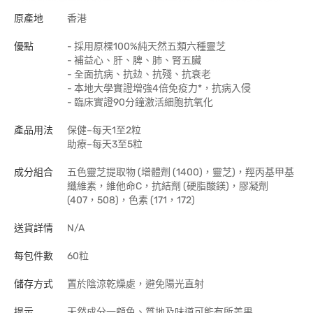
原產地
香港
優點
- 採用原棵100%純天然五類六種靈芝
- 補益心、肝、脾、肺、腎五臟
- 全面抗病、抗攰、抗殘、抗衰老
- 本地大學實證增強4倍免疫力*，抗病入侵
- 臨床實證90分鐘激活細胞抗氧化
產品用法
保健–每天1至2粒
助療–每天3至5粒
成分組合
五色靈芝提取物 (增體劑 (1400)，靈芝)，羥丙基甲基
纖維素，維他命C，抗結劑 (硬脂酸鎂)，膠凝劑
(407，508)，色素 (171，172)
送貨詳情
N/A
每包件數
60粒
儲存方式
置於陰涼乾燥處，避免陽光直射
提示
天然成分一顧色、質地及味道可能有所差果