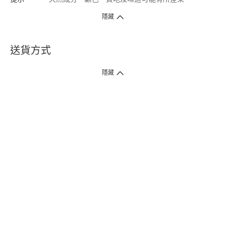
隱藏
送貨方式
1. 送貨到府（受衛生署條例規管產品除外 ）
隱藏
訂單總額淨值滿$399免運費（商戶直送產品除外），選取「特快送」並於早
上9點至下午7點下單，最快30分鐘內送到​。
2. 門店取貨（商戶直送產品除外）
超過160間門市滿$50免費店取，選取「特快門店取貨」最快30分鐘可取貨。
3. 順豐智能櫃（受衛生署條例規管或商戶直送產品除外）
買滿$250免費順豐智能櫃自提點自取，服務範圍包括香港島、九龍、新界、
各大小屋邨、屋苑商場等。
4.內地跨境直郵
訂單總淨值滿$500免運費。