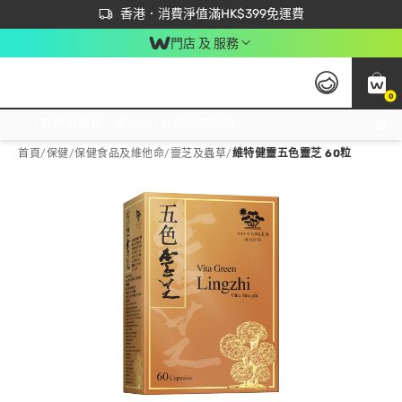
首次APP下單買滿$450 輸入 NEWAPP 即減$50
立即成為易賞錢會員盡享獨家優惠
香港．消費淨值滿HK$399免運費
門店 及 服務
0
免運費門市取貨，滿$250 合作自取點自取免運費，淨額消費滿$399，免費送貨上門！
首頁
/
保健
/
保健食品及維他命
/
靈芝及蟲草
/
維特健靈五色靈芝 60粒