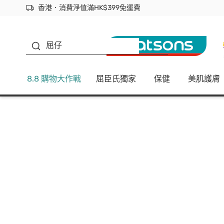
香港．消費淨值滿HK$399免運費
立即成為易賞錢會員盡享獨家優惠
首次APP下單買滿$450 輸入 NEWAPP 即減$50
生蠔BB
屈仔
8.8 購物大作戰
屈臣氏獨家
保健
美肌護膚