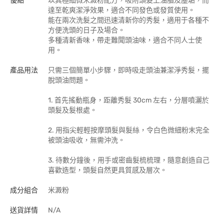
優點
以其極細微米澱粉配方，吸附頭髮上油脂及塵垢，而
達至乾爽潔淨效果，適合不同發色或發質使用。
能在兩次洗髮之間迅速清新你的秀髮，適用于各種不
方便洗頭的日子及場合。
多種清新香味，帶走難聞頭油味，適合不同人士使
用。
產品用法
只需三個簡單小步驟，即時吸走頭油兼潔淨秀髮，擺
脫頭油問題。
1. 首先搖動瓶身，距離秀髮 30cm 左右，分層噴灑於
頭髮及髮根處。
2. 用指尖輕輕按摩頭髮與髮絲，令白色微細粉末完全
被頭油吸收，無需沖洗。
3. 待數分鐘後，用手或密齒髮梳梳理，隨意創造自己
喜歡造型，頭髮自然更具質感及層次。
成分組合
米澱粉
送貨詳情
N/A