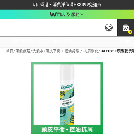
首次APP下單買滿$450 輸入 NEWAPP 即減$50
立即成為易賞錢會員盡享獨家優惠
香港．消費淨值滿HK$399免運費
門店 及 服務
0
免運費門市取貨，滿$250 合作自取點自取免運費，淨額消費滿$399，免費送貨上門！
首頁
/
頭髮護理
/
洗髮水
/
頭皮平衡 / 控油舒緩 / 抗屑淨化
/
BATISTE頭髮乾洗噴