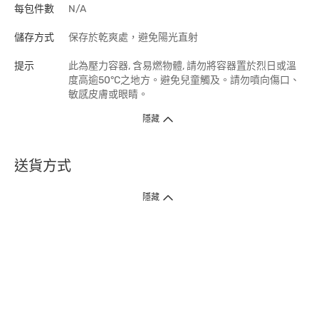
每包件數
N/A
儲存方式
保存於乾爽處，避免陽光直射
提示
此為壓力容器, 含易燃物體, 請勿將容器置於烈日或溫
度高逾50°C之地方。避免兒童觸及。請勿噴向傷口、
敏感皮膚或眼睛。
隱藏
送貨方式
1. 送貨到府（受衛生署條例規管產品除外 ）
隱藏
訂單總額淨值滿$399免運費（商戶直送產品除外），選取「特快送」並於早
上9點至下午7點下單，最快30分鐘內送到​。
2. 門店取貨（商戶直送產品除外）
超過160間門市滿$50免費店取，選取「特快門店取貨」最快30分鐘可取貨。
3. 順豐智能櫃（受衛生署條例規管或商戶直送產品除外）
買滿$250免費順豐智能櫃自提點自取，服務範圍包括香港島、九龍、新界、
各大小屋邨、屋苑商場等。
4.內地跨境直郵
訂單總淨值滿$500免運費。