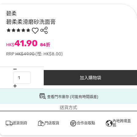
碧柔
碧柔柔滑磨砂洗面膏
41.90
HK$
84折
RRP
HK$49.90
(慳: HK$8.00)
加入購物袋
查看門市庫存 (可能有時間誤差)
送貨方式
內地跨境直
送貨到府
門店取貨
合作自取點
郵