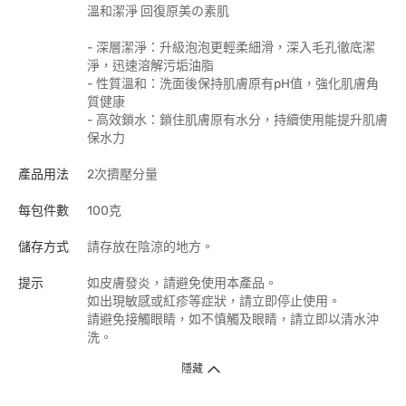
溫和潔淨 回復原美の素肌
- 深層潔淨：升級泡泡更輕柔細滑，深入毛孔徹底潔
淨，迅速溶解污垢油脂
- 性質溫和：洗面後保持肌膚原有pH值，強化肌膚角
質健康
- 高效鎖水：鎖住肌膚原有水分，持續使用能提升肌膚
保水力
產品用法
2次擠壓分量
每包件數
100克
儲存方式
請存放在陰涼的地方。
提示
如皮膚發炎，請避免使用本產品。
如出現敏感或紅疹等症狀，請立即停止使用。
請避免接觸眼睛，如不慎觸及眼睛，請立即以清水沖
洗。
隱藏