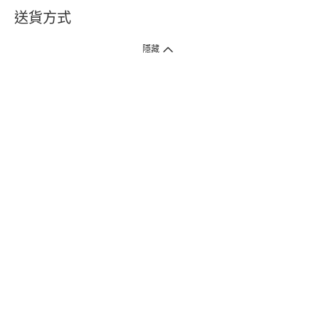
送貨方式
1. 送貨到府（受衛生署條例規管產品除外 ）
隱藏
訂單總額淨值滿$399免運費（商戶直送產品除外），選取「特快送」並於早
上9點至下午7點下單，最快30分鐘內送到​。
2. 門店取貨（商戶直送產品除外）
超過160間門市滿$50免費店取，選取「特快門店取貨」最快30分鐘可取貨。
3. 順豐智能櫃（受衛生署條例規管或商戶直送產品除外）
買滿$250免費順豐智能櫃自提點自取，服務範圍包括香港島、九龍、新界、
各大小屋邨、屋苑商場等。
4.內地跨境直郵
訂單總淨值滿$500免運費。