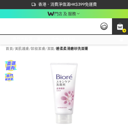
首次APP下單買滿$450 輸入 NEWAPP 即減$50
立即成為易賞錢會員盡享獨家優惠
香港．消費淨值滿HK$399免運費
門店 及 服務
0
免運費門市取貨，滿$250 合作自取點自取免運費，淨額消費滿$399，免費送貨上門！
首頁
/
美肌護膚
/
卸妝潔膚
/
潔面
/
碧柔柔滑磨砂洗面膏