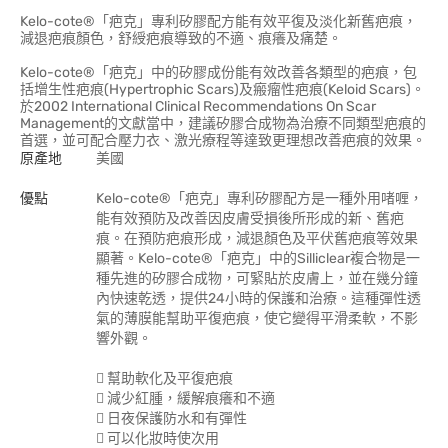
Kelo-cote®「疤克」專利矽膠配方能有效平復及淡化新舊疤痕，
減退疤痕顏色，舒綬疤痕導致的不適、痕癢及痛楚。
Kelo-cote®「疤克」中的矽膠成份能有效改善各類型的疤痕，包
括增生性疤痕(Hypertrophic Scars)及瘢瘤性疤痕(Keloid Scars)。
於2002 International Clinical Recommendations On Scar
Management的文獻當中，建議矽膠合成物為治療不同類型疤痕的
首選，並可配合壓力衣、激光療程等達致更理想改善疤痕的效果。
原產地
美國
優點
Kelo-cote®「疤克」專利矽膠配方是一種外用啫喱，
能有效預防及改善因皮膚受損後所形成的新、舊疤
痕。在預防疤痕形成，減退顏色及平伏舊疤痕等效果
顯著。Kelo-cote®「疤克」中的Silliclear複合物是一
種先進的矽膠合成物，可緊貼於皮膚上，並在幾分鐘
內快速乾透，提供24小時的保護和治療。這種彈性透
氣的薄膜能幫助平復疤痕，使它變得平滑柔軟，不影
響外觀。
 幫助軟化及平復疤痕
 減少紅腫，緩解痕癢和不適
 日夜保護防水和有彈性
 可以化妝時使次用