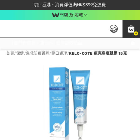
首次APP下單買滿$450 輸入 NEWAPP 即減$50
立即成為易賞錢會員盡享獨家優惠
香港．消費淨值滿HK$399免運費
門店 及 服務
0
免運費門市取貨，滿$250 合作自取點自取免運費，淨額消費滿$399，免費送貨上門！
首頁
/
保健
/
急救防疫護理
/
傷口護理
/
KELO-COTE 疤克疤痕凝膠 15克