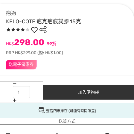
疤適
KELO-COTE 疤克疤痕凝膠 15克
298.00
HK$
99折
RRP
HK$299.00
(慳: HK$1.00)
送電子優惠券
加入購物袋
查看門市庫存 (可能有時間誤差)
送貨方式