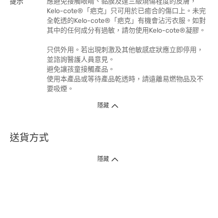
提示
應避免接觸眼睛、黏膜及達三級燒傷程度的皮膚，
Kelo-cote®「疤克」只可用於已癒合的傷口上。未完
全乾透的Kelo-cote®「疤克」有機會沾污衣服。如對
其中的任何成分有過敏，請勿使用Kelo-cote®凝膠。
只供外用。若出現刺激及其他敏感症狀應立即停用，
並諮詢醫護人員意見。
避免讓孩童接觸產品。
使用本產品或等待產品乾透時，請遠離易燃物品及不
要吸煙。
隱藏
送貨方式
1. 送貨到府（受衛生署條例規管產品除外 ）
隱藏
訂單總額淨值滿$399免運費（商戶直送產品除外），選取「特快送」並於早
上9點至下午7點下單，最快30分鐘內送到​。
2. 門店取貨（商戶直送產品除外）
超過160間門市滿$50免費店取，選取「特快門店取貨」最快30分鐘可取貨。
3. 順豐智能櫃（受衛生署條例規管或商戶直送產品除外）
買滿$250免費順豐智能櫃自提點自取，服務範圍包括香港島、九龍、新界、