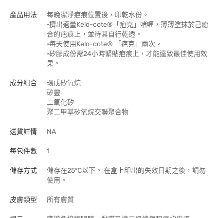
產品用法
每晚潔淨疤痕位置後，印乾水份。
•擠出適量Kelo-cote®「疤克」啫喱，薄薄塗抹於己癒
合的疤痕上，並待其自行乾透。
•每天使用Kelo-cote® 「疤克」兩次。
•矽膠成份需24小時緊貼疤痕上，才能達致最佳使用效
果。
成分組合
環戊矽氧烷
矽靈
二氧化矽
聚二甲基矽氧烷交聯聚合物
送貨詳情
NA
每包件數
1
儲存方式
儲存在25°C以下。 在盒上印出的失效日期之後，請勿
使用。
皮膚類型
所有膚質