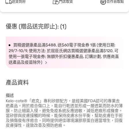
送貨到府
門店取貨
合作自取點
優惠 (贈品送完即止): (1)
買精選健康產品滿$488, 送$60電子現金券 1張 (使用日期:
29/7-10/9, 使用方法: 於屈臣氏網店買精選健康產品滿$120, 可
使用一張電子現金券; 無額外折扣優惠產品, 訂購計劃, 供應商直
送產品及疫苗除外)
產品資料
描述
Kelo-cote®「疤克」專利矽膠配方，是經美國FDA認可的專業去
疤產品。用於癒合傷口上，能自行乾透並形成一層透氣而防水的薄
膜，防止細菌入侵，避免免疫系統反應過敏，減低疤痕形成機會。
當矽膠與皮膚接觸的時候，能保持皮膚水份平衡，幫助皮膚在手術
及損傷俊有序癒合，同時提供絕佳環境讓膠原蛋白適當增生，回復
皮膚彈性，達致改善及預防疤痕。