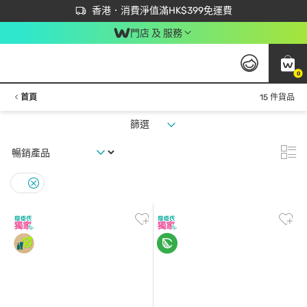
首次APP下單買滿$450 輸入 NEWAPP 即減$50
立即成為易賞錢會員盡享獨家優惠
香港．消費淨值滿HK$399免運費
門店 及 服務
0
首頁
15 件貨品
篩選