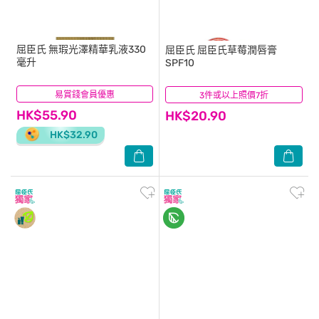
屈臣氏
無瑕光澤精華乳液330
屈臣氏
屈臣氏草莓潤唇膏
毫升
SPF10
易賞錢會員優惠
(8)
3件或以上照價7折
(22)
HK$55.90
HK$20.90
HK$32.90