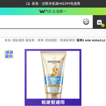
首次APP下單買滿$450 輸入 NEWAPP 即減$50
立即成為易賞錢會員盡享獨家優惠
香港．消費淨值滿HK$399免運費
門店 及 服務
0
免運費門市取貨，滿$250 合作自取點自取免運費，淨額消費滿$399，免費送貨上門！
首頁
/
頭髮護理
/
護髮素 / 精華
/
柔順調理 / 粗硬髮專用
/
潘婷3 MIN MIRAC