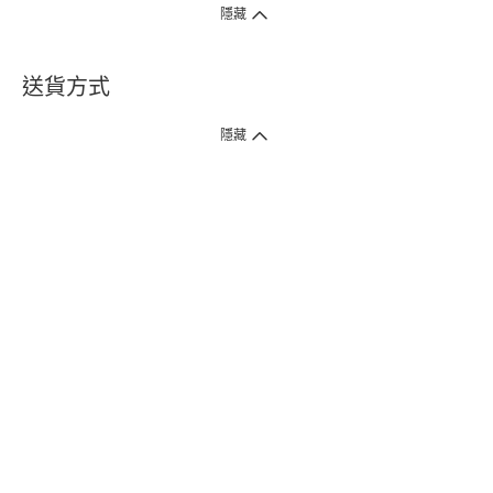
隱藏
送貨方式
1. 送貨到府（受衛生署條例規管產品除外 ）
隱藏
訂單總額淨值滿$399免運費（商戶直送產品除外），選取「特快送」並於早
上9點至下午7點下單，最快30分鐘內送到​。
2. 門店取貨（商戶直送產品除外）
超過160間門市滿$50免費店取，選取「特快門店取貨」最快30分鐘可取貨。
3. 順豐智能櫃（受衛生署條例規管或商戶直送產品除外）
買滿$250免費順豐智能櫃自提點自取，服務範圍包括香港島、九龍、新界、
各大小屋邨、屋苑商場等。
4.內地跨境直郵
訂單總淨值滿$500免運費。