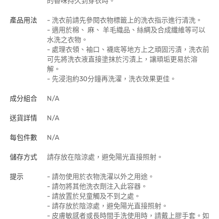
的香味持久到穿衣時。
產品用法
- 洗衣前請先參閱衣物標籤上的洗衣指示進行清洗。
- 適用於棉、 麻、 羊毛織品、絲綢及合成纖維等可以
水洗之衣物。
- 處理衣領、袖口、襪底等地方上之頑固污漬，洗衣前
可先將洗衣液直接塗抹於污漬上，讓頑垢更易於溶
解。
- 先浸泡約30分鐘再洗濯，洗衣效果更佳。
成分組合
N/A
送貨詳情
N/A
每包件數
N/A
儲存方式
請存放在陰涼處，避免陽光直接照射。
提示
- 請勿使用於衣物洗濯以外之用途。
- 請勿將其他洗衣劑注入此容器。
- 請放置於兒童觸及不到之處。
- 請存放於陰涼處，避免陽光直接照射。
- 皮膚敏感者或長時間手洗使用時，請戴上膠手套。如