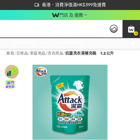
首次APP下單買滿$450 輸入 NEWAPP 即減$50
立即成為易賞錢會員盡享獨家優惠
香港．消費淨值滿HK$399免運費
門店 及 服務
0
免運費門市取貨，滿$250 合作自取點自取免運費，淨額消費滿$399，免費送貨上門！
首頁
/
日用品
/
家庭用品
/
洗衣用品
/
抗菌洗衣液補充裝 1.2公升