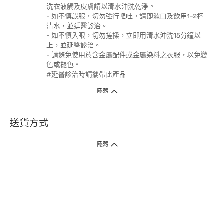
洗衣液觸及皮膚請以清水沖洗乾淨。
- 如不慎誤服，切勿強行嘔吐，請即漱口及飲用1-2杯
清水，並延醫診治。
- 如不慎入眼，切勿搓揉，立即用清水沖洗15分鐘以
上，並延醫診治。
- 請避免使用於含金屬配件或金屬染料之衣服，以免變
色或褪色。
#延醫診治時請攜帶此產品
隱藏
送貨方式
1. 送貨到府（受衛生署條例規管產品除外 ）
隱藏
訂單總額淨值滿$399免運費（商戶直送產品除外），選取「特快送」並於早
上9點至下午7點下單，最快30分鐘內送到​。
2. 門店取貨（商戶直送產品除外）
超過160間門市滿$50免費店取，選取「特快門店取貨」最快30分鐘可取貨。
3. 順豐智能櫃（受衛生署條例規管或商戶直送產品除外）
買滿$250免費順豐智能櫃自提點自取，服務範圍包括香港島、九龍、新界、
各大小屋邨、屋苑商場等。
4.內地跨境直郵