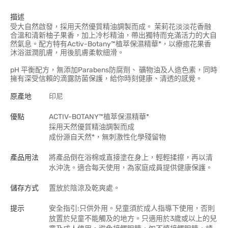
描述
受大自然啟發，採用天然優質精油調製而成。 茉莉花淡淡花香融
合溫和清新柚子果香，加上冷杉精油，帶出獨特而充滿活力的大自
然氣息。配方特有Activ-Botany™植萃保濕精華*，以療癒花果香
沐浴滋潤肌膚，用後肌膚柔軟細滑。
pH 平衡配方，無添加Parabens防腐劑、 礦物油及人造色素，同時
擁有深受信賴的滴露防菌保護，給你時刻健康、清透的感覺。
原產地
印尼
優點
ACTIV-BOTANY™植萃保濕精華*
採用天然優質精油調製而成
成份源自天然*，無刺激性化學殘留物
產品用法
將產品倒在浴棉或直接塗在身上，輕輕揉擦，再以清
水沖洗。適合每天使用，為家庭成員提供健康保護。
儲存方式
置放於陰涼及乾爽處。
提示
安全指引:只供外用。兒童須於成人指導下使用，否則
放置於兒童不能觸及的地方。只適用於3歲或以上的兒