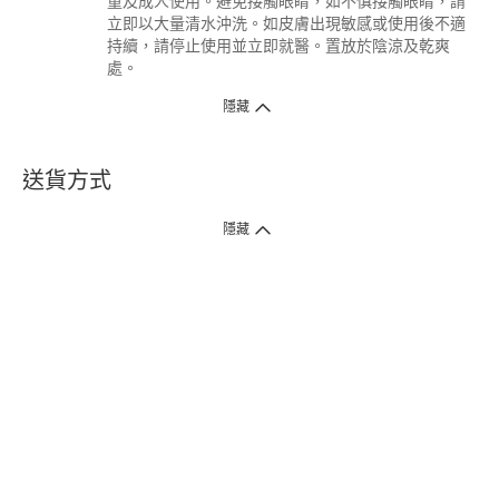
童及成人使用。避免接觸眼睛，如不慎接觸眼睛，請
立即以大量清水沖洗。如皮膚出現敏感或使用後不適
持續，請停止使用並立即就醫。置放於陰涼及乾爽
處。
隱藏
送貨方式
1. 送貨到府（受衛生署條例規管產品除外 ）
隱藏
訂單總額淨值滿$399免運費（商戶直送產品除外），選取「特快送」並於早
上9點至下午7點下單，最快30分鐘內送到​。
2. 門店取貨（商戶直送產品除外）
超過160間門市滿$50免費店取，選取「特快門店取貨」最快30分鐘可取貨。
3. 順豐智能櫃（受衛生署條例規管或商戶直送產品除外）
買滿$250免費順豐智能櫃自提點自取，服務範圍包括香港島、九龍、新界、
各大小屋邨、屋苑商場等。
4.內地跨境直郵
訂單總淨值滿$500免運費。