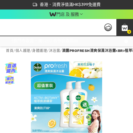
首次APP下單買滿$450 輸入 NEWAPP 即減$50
立即成為易賞錢會員盡享獨家優惠
香港．消費淨值滿HK$399免運費
門店 及 服務
0
免運費門市取貨，滿$250 合作自取點自取免運費，淨額消費滿$399，免費送貨上門！
首頁
/
個人護理
/
身體護理
/
沐浴露
/
滴露PROFRESH清爽保濕沐浴露<BR>植萃