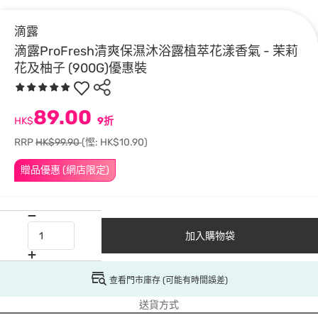
滴露
滴露ProFresh清爽保濕沐浴露植萃花漾香氣 - 茉莉
花及柚子 (900G)優惠裝
89.00
HK$
9折
RRP
HK$99.90
(慳: HK$10.90)
贈品優惠 (網店限定)
加入購物袋
查看門市庫存 (可能有時間誤差)
送貨方式