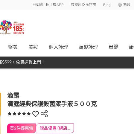
下載屈臣氏手機APP
尋找屈臣氏門市
Blog
繁體
醫美
美妝
個人護理
頭髮護理
母嬰
寵
$399，免費送貨上門！
滴露
滴露經典保護殺菌潔手液５００克
買2件優惠價
贈品優惠 (網店限定)