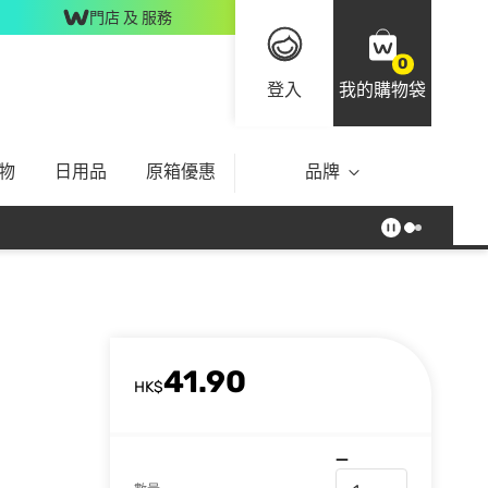
門店 及 服務
0
登入
我的購物袋
物
日用品
原箱優惠
品牌
41.90
HK$