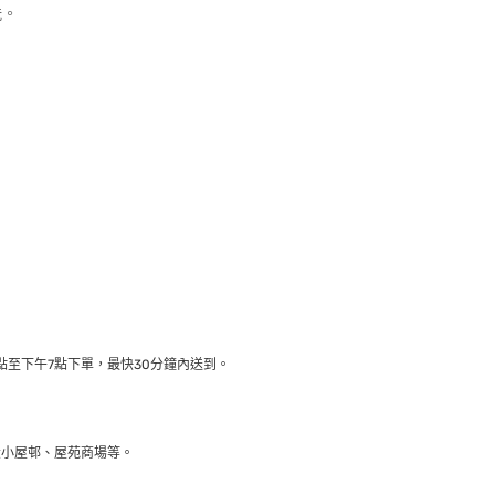
洗。
至下午7點下單，最快30分鐘內送到​。
大小屋邨、屋苑商場等。