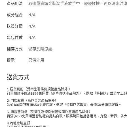
產品用法
取適量滴露金裝潔手液於手中，輕輕揉擦，再以清水沖
成分組合
N/A
送貨詳情
N/A
每包件數
N/A
儲存方式
儲存於陰涼處.
提示
只供外用
送貨方式
1. 送貨到府（受衛生署條例規管產品除外 ）
訂單總額淨值滿$399免運費（商戶直送產品除外），選取「特快送」並於早上9點
2. 門店取貨（商戶直送產品除外）
超過160間門市滿$50免費店取，選取「特快門店取貨」最快30分鐘可取貨。
3. 順豐智能櫃（受衛生署條例規管或商戶直送產品除外）
買滿$250免費順豐智能櫃自提點自取，服務範圍包括香港島、九龍、新界、各
4.內地跨境直郵