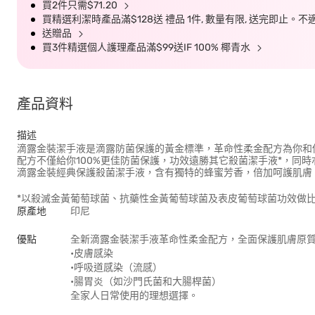
買2件只需$71.20
買精選利潔時產品滿$128送 禮品 1件, 數量有限, 送完即止。
送贈品
買3件精選個人護理產品滿$99送IF 100% 椰青水
產品資料
描述
滴露金裝潔手液是滴露防菌保護的黃金標準，革命性柔金配方為你和
配方不僅給你100%更佳防菌保護，功效遠勝其它殺菌潔手液*，同
滴露金裝經典保護殺菌潔手液，含有獨特的蜂蜜芳香，倍加呵護肌膚
*以殺滅金黃葡萄球菌、抗藥性金黃葡萄球菌及表皮葡萄球菌功效做
原產地
印尼
優點
全新滴露金裝潔手液革命性柔金配方，全面保護肌膚原質
•皮膚感染
•呼吸道感染（流感）
•腸胃炎（如沙門氏菌和大腸桿菌）
全家人日常使用的理想選擇。