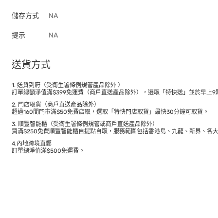
儲存方式
NA
提示
NA
送貨方式
1. 送貨到府（受衛生署條例規管產品除外 ）
訂單總額淨值滿$399免運費（商戶直送產品除外），選取「特快送」並於早上9點
2. 門店取貨（商戶直送產品除外）
超過160間門市滿$50免費店取，選取「特快門店取貨」最快30分鐘可取貨。
3. 順豐智能櫃（受衛生署條例規管或商戶直送產品除外）
買滿$250免費順豐智能櫃自提點自取，服務範圍包括香港島、九龍、新界、各
4.內地跨境直郵
訂單總淨值滿$500免運費。