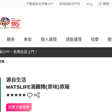
下載屈臣氏手機APP
尋找屈臣氏門市
Blog
繁體
醫美
美妝
個人護理
頭髮護理
母嬰
寵
$399，免費送貨上門！
原箱
源自生活
WATSLIFE滴雞精(原味)原箱
送電子優惠券