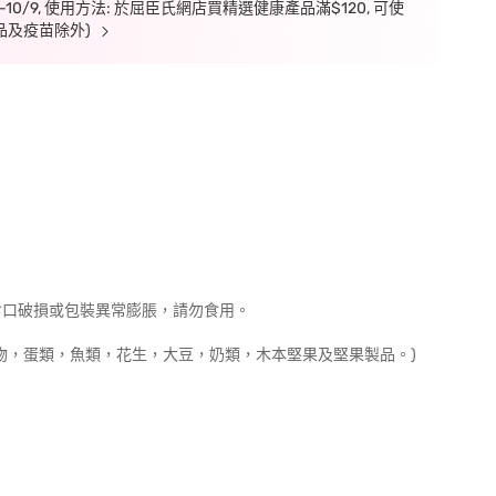
7-10/9, 使用方法: 於屈臣氏網店買精選健康產品滿$120, 可使
品及疫苗除外)
封口破損或包裝異常膨脹，請勿食用。
物，蛋類，魚類，花生，大豆，奶類，木本堅果及堅果製品。)