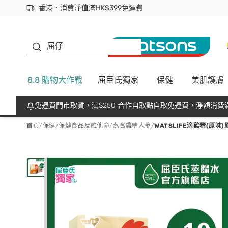
香港．消費淨值滿HK$399免運費
立即成為易賞錢會員盡享獨家優惠
首次APP下單買滿$450 輸入 NEWAPP 即減$50
生蠔BB
屈仔
8.8 購物大作戰
屈臣氏獨家
保健
美肌護膚
免運費門市取貨，滿$250 合作自取點自取免運費，淨額消費滿
首頁
/
保健
/
保健食品及維他命
/
燕窩雞精人參
/
WATSLIFE滴雞精(原味)