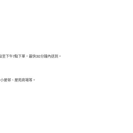
至下午7點下單，最快30分鐘內送到​。
大小屋邨、屋苑商場等。