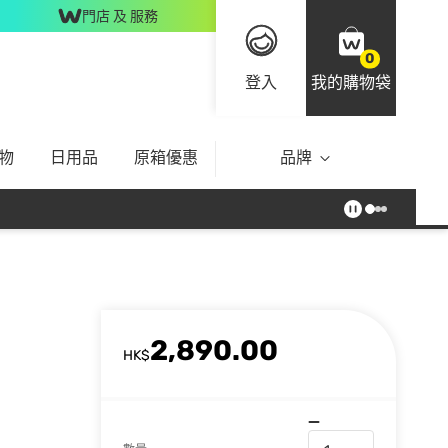
門店 及 服務
0
登入
我的購物袋
物
日用品
原箱優惠
品牌
2,890.00
HK$