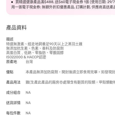
買精選健康產品滿$488, 送$60電子現金券 1張 (使用日期: 29/
用一張電子現金券; 無額外折扣優惠產品, 訂購計劃, 供應商直送產
產品資料
描述
特選無激素、經走地飼養足90天以上之黑羽土雞
無添加抗生素、色素、香料及防腐劑
高蛋白質﹑低鈉、零脂肪、零膽固醇
ISO22000 & HACCP認證
原產地
台灣
優點
本產品無添加防腐劑，開封後請立即食用完畢。如發現
產品用法
雞(生產此產品的廠房亦處理含有麩質的殼類，甲殼類動
成分組合
NA
送貨詳情
NA
每包件數
NA