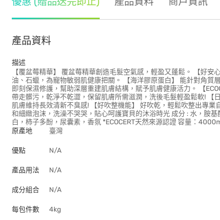
優惠 (贈品送完即止)
產品資料
商戶資訊
產品資料
描述
【覆盆莓精華】 覆盆莓精華創造毛髮空氣感，輕盈又蓬鬆。 【好安心無添
油、石蠟，為寵物敏弱肌健康把關。 【海洋膠原蛋白】 能針對角質
即刻保濕修護，幫助深層重建肌膚結構，賦予肌膚健康活力。 【ECO
帶走髒污，乾淨不乾澀，保留肌膚所需滋潤，洗後毛髮輕盈鬆軟! 【
肌膚維持長效清新不臭感! 【好吹整機能】 好吹乾，輕鬆吹整出專業
和細緻泡沫，洗澡不哭哭，貼心呵護寶貝的沐浴時光 成分 : 水，胺
白，柿子多酚，尿囊素，香氛 *ECOCERT天然來源認證 容量：4000m
原產地
臺灣
優點
N/A
產品用法
N/A
成分組合
N/A
每包件數
4kg