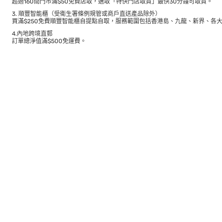
超過160間門市滿$50免費店取，選取「特快門店取貨」最快30分鐘可取貨。
3. 順豐智能櫃（受衛生署條例規管或商戶直送產品除外）
買滿$250免費順豐智能櫃自提點自取，服務範圍包括香港島、九龍、新界、各
4.內地跨境直郵
訂單總淨值滿$500免運費。