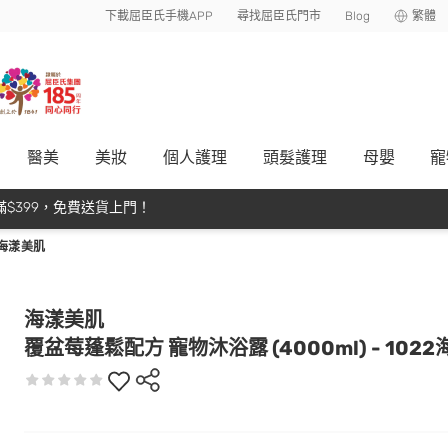
下載屈臣氏手機APP
尋找屈臣氏門市
Blog
繁體
醫美
美妝
個人護理
頭髮護理
母嬰
寵
$399，免費送貨上門！
2海漾美肌
海漾美肌
覆盆莓蓬鬆配方 寵物沐浴露 (4000ml) - 102