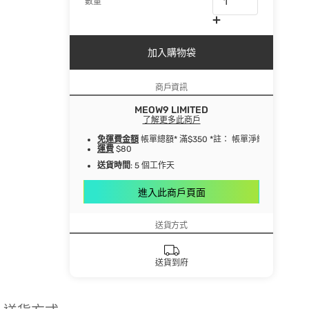
數量
加入購物袋
商戶資訊
MEOW9 LIMITED
了解更多此商戶
免運費金額
帳單總額* 滿$350 *註： 帳單淨總額指扣
運費
$80
送貨時間
: 5 個工作天
進入此商戶頁面
送貨方式
送貨到府