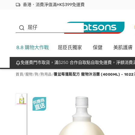
香港．消費淨值滿HK$399免運費
立即成為易賞錢會員盡享獨家優惠
首次APP下單買滿$450 輸入 NEWAPP 即減$50
生蠔BB
屈仔
8.8 購物大作戰
屈臣氏獨家
保健
美肌護膚
免運費門市取貨，滿$250 合作自取點自取免運費，淨額消費滿
首頁
/
寵物
/
狗
/
狗用品
/
覆盆莓蓬鬆配方 寵物沐浴露 (4000ML) - 102