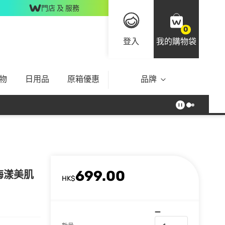
門店 及 服務
0
登入
我的購物袋
物
日用品
原箱優惠
品牌
699.00
2海漾美肌
HK$