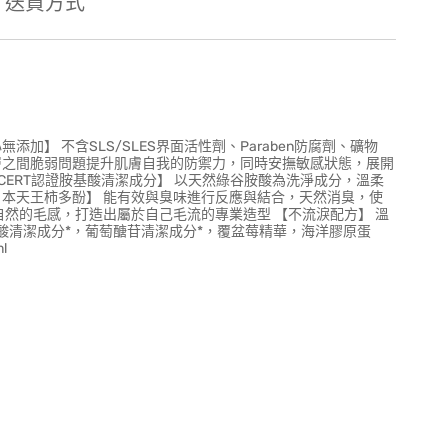
送貨方式
加】 不含SLS/SLES界面活性劑、Paraben防腐劑、礦物
層之間脆弱問題提升肌膚自我的防禦力，同時安撫敏感狀態，展開
CERT認證胺基酸清潔成分】 以天然綠谷胺酸為洗淨成分，溫柔
日本天王柿多酚】 能有效與臭味進行反應與結合，天然消臭，使
自然的毛感，打造出屬於自己毛流的專業造型 【不流淚配方】 溫
基酸清潔成分*，葡萄醣苷清潔成分*，覆盆莓精華，海洋膠原蛋
l