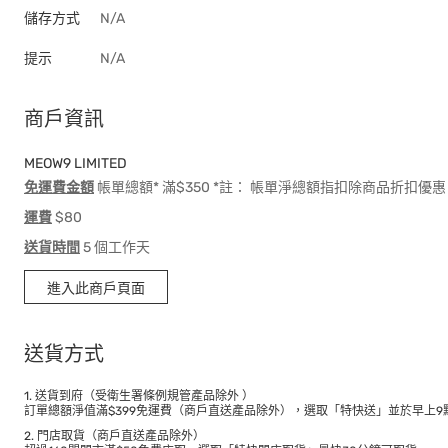
儲存方式
N/A
提示
N/A
商戶資訊
MEOW9 LIMITED
免運費金額
帳單總額* 滿$350 *註： 帳單淨總額指扣除商品折扣
運費
$80
送貨時間
5 個工作天
進入此商戶頁面
送貨方式
1. 送貨到府（受衛生署條例規管產品除外 ）
訂單總額淨值滿$399免運費（商戶直送產品除外），選取「特快送」並於早上9點
2. 門店取貨（商戶直送產品除外）