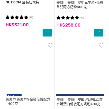
NUTRICIA
金裝紐太特
美贊臣
美贊臣安嬰兒早產/低體
重兒配方奶粉400克
(89)
(44)
HK$321.00
HK$258.00
美素力
美素力®金裝倍護配方
美贊臣
美贊臣安敏健LIPIL深度
_400克
水解蛋白低敏配方奶粉400克