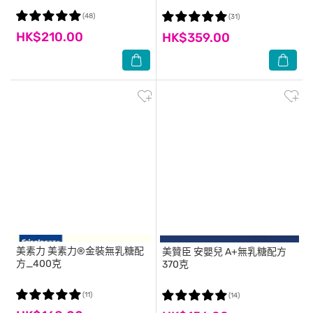
(48)
(31)
HK$210.00
HK$359.00
美素力
美素力®金裝無乳糖配
美贊臣
安嬰兒 A+無乳糖配方
方_400克
370克
(11)
(14)