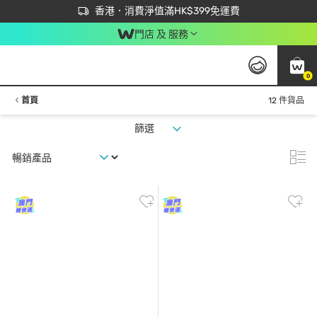
首次APP下單買滿$450 輸入 NEWAPP 即減$50
立即成為易賞錢會員盡享獨家優惠
香港．消費淨值滿HK$399免運費
門店 及 服務
0
首頁
12 件貨品
篩選