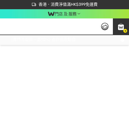
首次APP下單買滿$450 輸入 NEWAPP 即減$50
立即成為易賞錢會員盡享獨家優惠
香港．消費淨值滿HK$399免運費
門店 及 服務
0
免運費門市取貨，滿$250 合作自取點自取免運費，淨額消費滿$399，免費送貨上門！